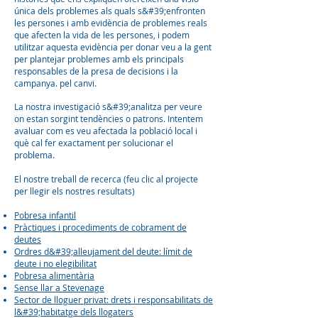
única dels problemes als quals s&#39;enfronten
les persones i amb evidència de problemes reals
que afecten la vida de les persones, i podem
utilitzar aquesta evidència per donar veu a la gent
per plantejar problemes amb els principals
responsables de la presa de decisions i la
campanya. pel canvi.
La nostra investigació s&#39;analitza per veure
on estan sorgint tendències o patrons. Intentem
avaluar com es veu afectada la població local i
què cal fer exactament per solucionar el
problema.
El nostre treball de recerca (feu clic al projecte
per llegir els nostres resultats)
Pobresa infantil
Pràctiques i procediments de cobrament de
deutes
Ordres d&#39;alleujament del deute: límit de
deute i no elegibilitat
Pobresa alimentària
Sense llar a Stevenage
Sector de lloguer privat: drets i responsabilitats de
l&#39;habitatge dels llogaters