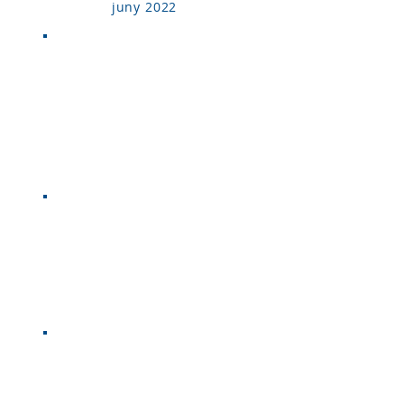
juny
2022
GUANYA
D&#39;INGR
ESS
402.239 £
ELS CLIENTS
HAN AJUDAT
2.121
PROBLEME
S VISTS