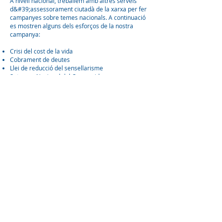
A nivell nacional, treballem amb altres serveis
d&#39;assessorament ciutadà de la xarxa per fer
campanyes sobre temes nacionals. A continuació
es mostren alguns dels esforços de la nostra
campanya:
Crisi del cost de la vida
Cobrament de deutes
Llei de reducció del sensellarisme
Setmana Nacional del Consumidor
Estafes
Vol cancel·lat o retardat?
Preparat per participar?
Si creieu que hi ha un problema que afecta a la
població local i creieu que podríem ajudar,
posar-
se en contacte
i explica&#39;ns el problema.
Sempre estem contractant nous voluntaris de
Recerca i Campanyes. Si esteu interessats a unir-
vos al nostre equip, aneu al nostre &#39;
Uneix-te
a nosaltres
&#39; per llegir el paquet de funcions i
omplir un formulari de sol·licitud.
Llegiu el nostre darrer bloc