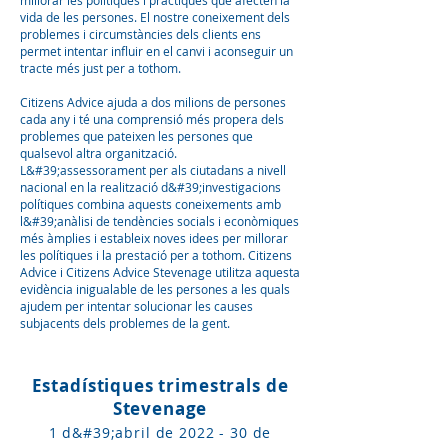
millorar les polítiques i pràctiques que afecten la
vida de les persones. El nostre coneixement dels
problemes i circumstàncies dels clients ens
permet intentar influir en el canvi i aconseguir un
tracte més just per a tothom.
Citizens Advice ajuda a dos milions de persones
cada any i té una comprensió més propera dels
problemes que pateixen les persones que
qualsevol altra organització.
L&#39;assessorament per als ciutadans a nivell
nacional en la realització d&#39;investigacions
polítiques combina aquests coneixements amb
l&#39;anàlisi de tendències socials i econòmiques
més àmplies i estableix noves idees per millorar
les polítiques i la prestació per a tothom. Citizens
Advice i Citizens Advice Stevenage utilitza aquesta
evidència inigualable de les persones a les quals
ajudem per intentar solucionar les causes
subjacents dels problemes de la gent.
Estadístiques trimestrals de
Stevenage
1 d&#39;abril de 2022 - 30 de