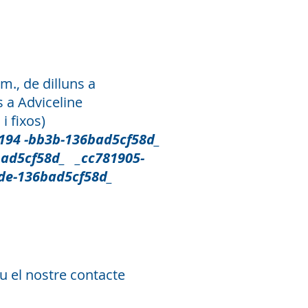
orame
m., de dilluns a
s a Adviceline
i fixos)
4 -bb3b-136bad5cf58d_
ad5cf58d_ _cc781905-
de-136bad5cf58d_
u el nostre contacte