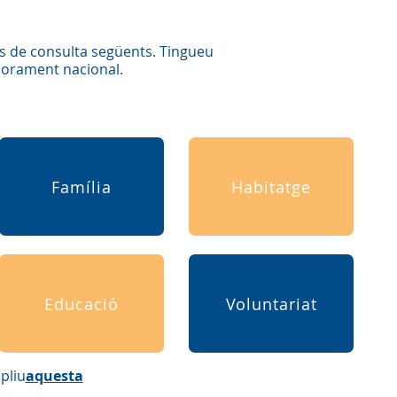
es de consulta següents. Tingueu
sorament nacional.
Família
Habitatge
Educació
Voluntariat
pliu
aquesta