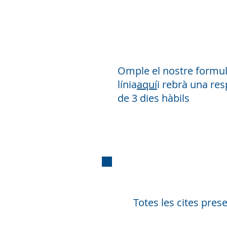
correu
electròn
Omple el nostre formul
línia
aquí
i rebrà una re
de 3 dies hàbils
Totes les cites pre