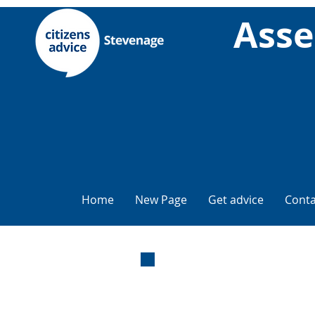
Asse
Home
New Page
Get advice
Conta
Assesso
ent per