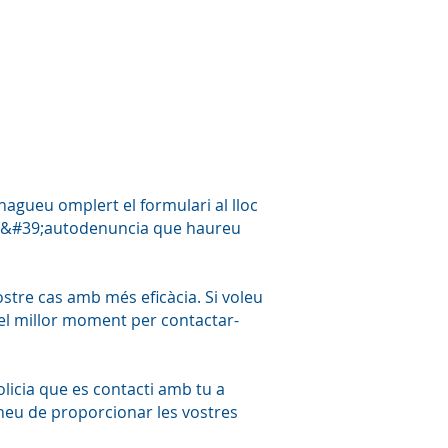
hagueu omplert el formulari al lloc
ri d&#39;autodenuncia que haureu
vostre cas amb més eficàcia. Si voleu
 el millor moment per contactar-
olicia que es contacti amb tu a
 heu de proporcionar les vostres