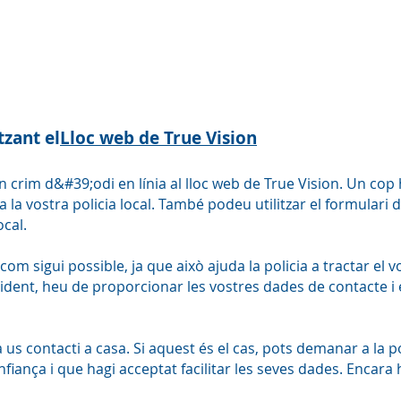
tzant el
Lloc web de True Vision
crim d&#39;odi en línia al lloc web de True Vision. Un cop 
 la vostra policia local. També podeu utilitzar el formula
ocal.
om sigui possible, ja que això ajuda la policia a tractar el 
ncident, heu de proporcionar les vostres dades de contacte i
 us contacti a casa. Si aquest és el cas, pots demanar a la p
iança i que hagi acceptat facilitar les seves dades. Encara