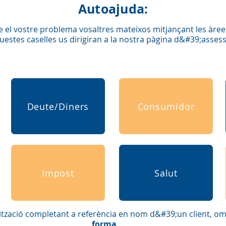
Autoajuda:
 el vostre problema vosaltres mateixos mitjançant les àre
estes caselles us dirigiran a la nostra pàgina d&#39;asses
Deute/Diners
Consumidor
Impost
Salut
ització
completant
a referència en nom d&#39;un client, om
forma