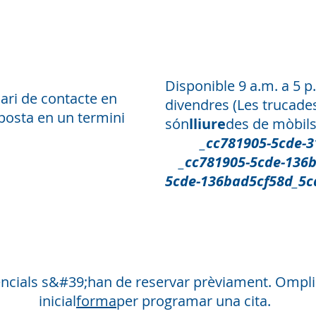
ess
ic
nt
Disponible
9 a.m. a 5 p.
ari de contacte en
divendres
(Les trucade
sposta en un termini
són
lliure
des de mòbils 
_cc781905-5cde-319
_cc781905-5cde-136b
5cde-136bad5cf58d_5c
Cara a cara
sencials s&#39;han de reservar prèviament. Ompli
inicial
forma
per programar una cita.