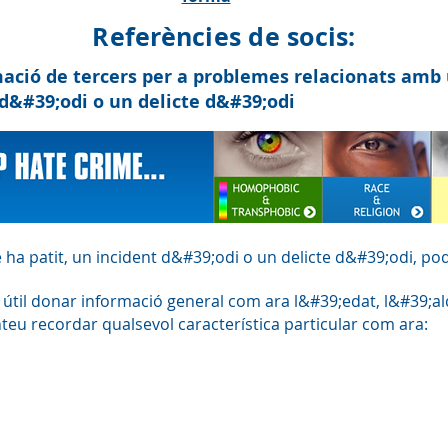
Referències de socis:
ció de tercers per a problemes relacionats amb 
d&#39;odi o un delicte d&#39;odi
ue ha patit, un incident d&#39;odi o un delicte d&#39;odi, 
 útil donar informació general com ara l&#39;edat, l&#39;al
nteu recordar qualsevol característica particular com ara: