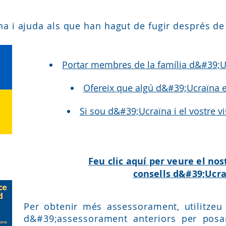
na i ajuda als que han hagut de fugir després de 
Portar membres de la família d&#39;U
Ofereix que algú d&#39;Ucraïna 
Si sou d&#39;Ucraïna i el vostre v
Feu clic aquí per veure el nos
consells d&#39;Ucr
Per obtenir més assessorament, utilitzeu
d&#39;assessorament anteriors per posa