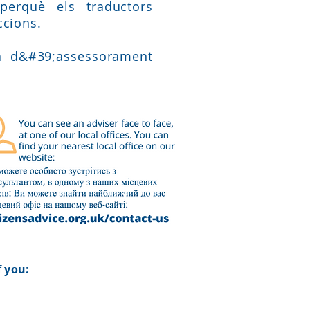
perquè els traductors
accions.
a d&#39;assessorament
 you: