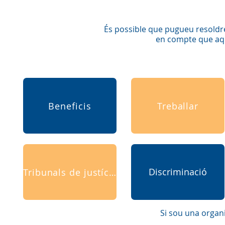
És possible que pugueu resoldre
en compte que aqu
Beneficis
Treballar
Discriminació
Tribunals de justícia
Si sou una organ