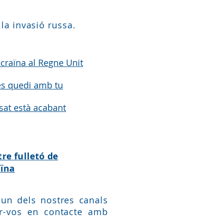
la invasió russa.
craïna al Regne Unit
es quedi amb tu
isat està acabant
tre fulletó de
aïna
 un dels nostres canals
r-vos en contacte amb