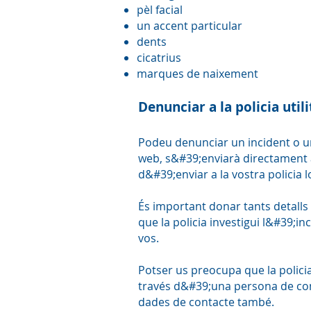
pèl facial
un accent particular
dents
cicatrius
marques de naixement
Denunciar a la policia utili
Podeu denunciar un incident o un 
web, s&#39;enviarà directament a
d&#39;enviar a la vostra policia l
És important donar tants detalls c
que la policia investigui l&#39;i
vos.
Potser us preocupa que la policia
través d&#39;una persona de conf
dades de contacte també.