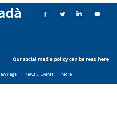
tadà
Our social media policy can be read here
ew Page
News & Events
More
ia
39;ass