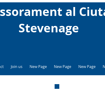
ssorament al Ciu
Stevenage
ct
Join us
New Page
New Page
New Page
N
ram
Lín
d&#