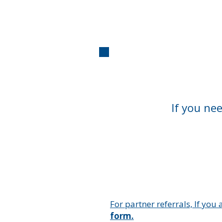
Cara a cara
If you ne
For partner referrals, If you 
form.