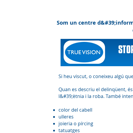
Som un centre d&#39;informa
Si heu viscut, o coneixeu algú q
Quan es descriu el delinqüent, és
l&#39;ètnia i la roba. També inte
color del cabell
ulleres
joieria o pírcing
tatuatges