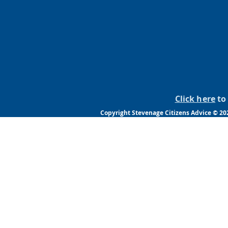
Click here
to 
Copyright Stevenage Citizens Advice © 202