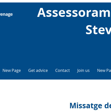
Assessorame
Ste
New Page
Get advice
Contact
Join us
New Pa
Missatge de