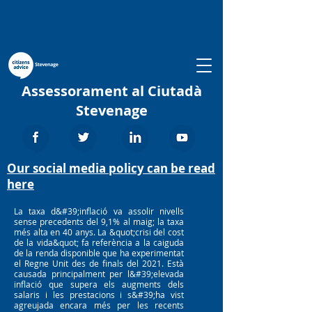
Assessorament al Ciutadà
Stevenage
Our social media policy can be read
here
La taxa d&#39;inflació va assolir nivells
sense precedents del 9,1% al maig; la taxa
més alta en 40 anys. La &quot;crisi del cost
de la vida&quot; fa referència a la caiguda
de la renda disponible que ha experimentat
el Regne Unit des de finals del 2021. Està
causada principalment per l&#39;elevada
inflació que supera els augments dels
salaris i les prestacions i s&#39;ha vist
agreujada encara més per les recents