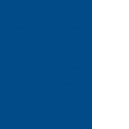
Pagament de llicències de
televisió
Multes judicials
Crèdits fiscals pagats en excés
Pagaments per béns comprats
amb lloguer o venda
condicionada
Impost sobre la renda,
assegurança nacional o IVA
impagats
Manteniment dels fills no pagats
Deutes no prioritaris
Deutes amb targeta de crèdit o
targeta de botiga
Deutes de catàleg
Préstecs no garantits, inclosos els
préstecs del dia de pagament