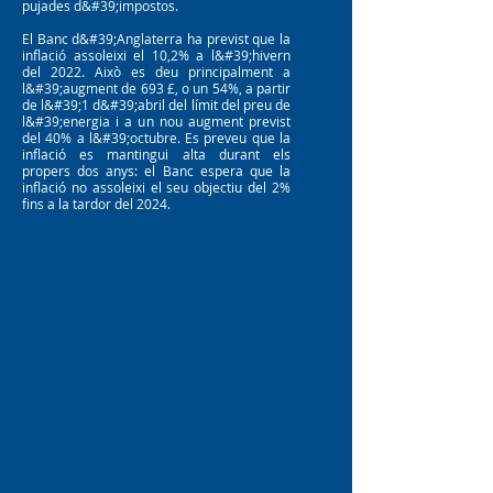
pujades d&#39;impostos.
El Banc d&#39;Anglaterra ha previst que la
inflació assoleixi el 10,2% a l&#39;hivern
del 2022. Això es deu principalment a
l&#39;augment de 693 £, o un 54%, a partir
de l&#39;1 d&#39;abril del límit del preu de
l&#39;energia i a un nou augment previst
del 40% a l&#39;octubre. Es preveu que la
inflació es mantingui alta durant els
propers dos anys: el Banc espera que la
inflació no assoleixi el seu objectiu del 2%
fins a la tardor del 2024.
Deutes prioritaris
Endarreriments de lloguer
Endarreriments
d&#39;hipoteques o de préstecs
garantits
Endarreriment fiscal del Consell
Factures de gas o llum
Factures de telèfon o internet