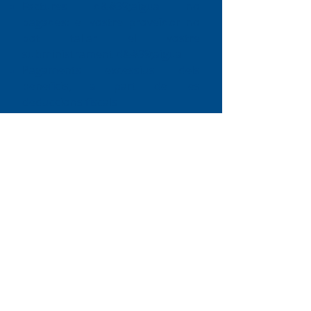
Factures d&#39;aigua no
pagades: el vostre proveïdor no
pot tallar el vostre
subministrament d&#39;aigua
Pagaments excessius dels
beneficis, a part de les
deduccions fiscals
Títols d&#39;aparcament no
pagats (avisos de càrregues de
penalització o avisos de
càrregues d&#39;estacionament)
Diners que deus a la família i
amics
Stevenage Citizens Advice és una organització benèfica registrada. Número de
registre:
1077414
Membre de l&#39;Associació Nacional d&#39;Atenció
Ciutadana. Una empresa limitada per garantia Reg. Núm.
03836106
Anglaterra
Autoritzat i regulat per la Financial Conduct Authority - FRN: 617753