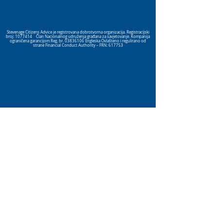
Stevenage Citizens Advice je registrovana dobrotvorna organizacija. Registracijski
broj:
1077414
Član Nacionalnog udruženja građana za savjetovanje. Kompanija
ograničena garancijom Reg. br.
03836106
Engleska Ovlašteno i regulirano od
strane Financial Conduct Authority – FRN: 617753
Click here
to view our Privacy
Policy