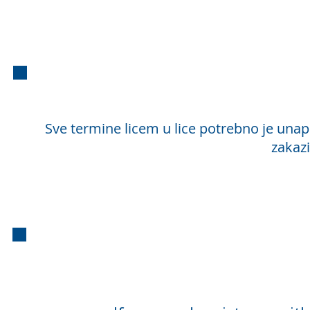
Lic
Sve termine licem u lice potrebno je unapr
zakaz
Licem u lice