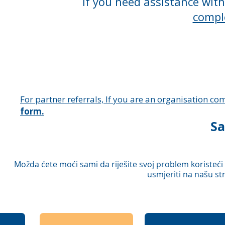
If you need assistance wit
compl
For partner referrals, If you are an organisation comp
form.
S
Možda ćete moći sami da riješite svoj problem koristeći
usmjeriti na našu st