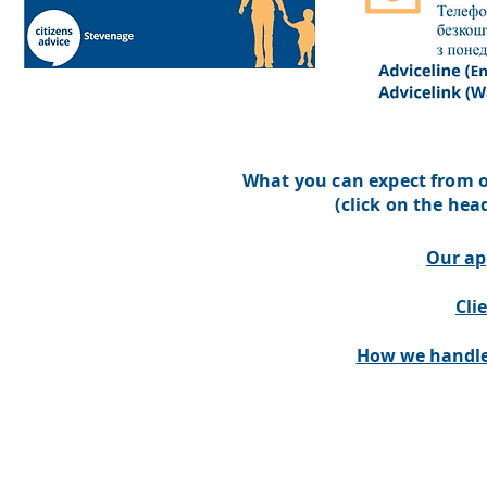
What you can expect from o
(click on the he
Our ap
Cli
How we handle