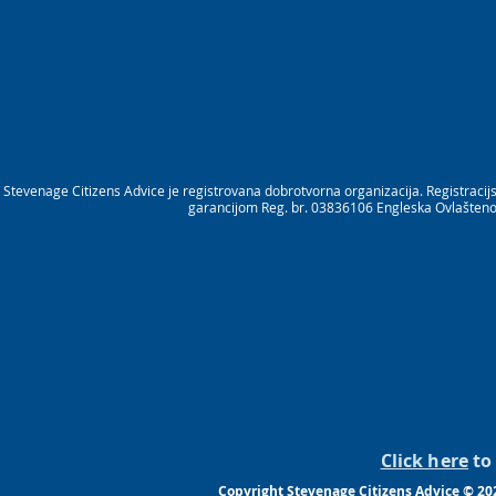
Stevenage Citizens Advice je registrovana dobrotvorna organizacija. Registrac
garancijom Reg. br. 03836106 Engleska Ovlašteno 
Click here
to 
Copyright Stevenage Citizens Advice © 20