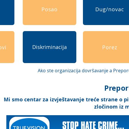
i
Posao
Dug/novac
Diskriminacija
ovi
Porez
Ako ste organizacija
dovršavanje
a Preporu
Prepor
Mi smo centar za izvještavanje treće strane o pi
zločinom iz 