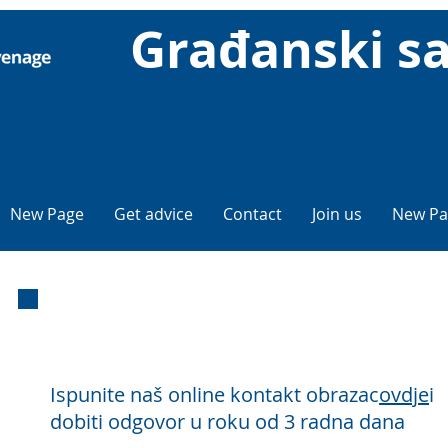
Građanski sa
New Page
Get advice
Contact
Join us
New Pa
E-mail savjet
Ispunite naš online kontakt obrazac
ovdje
i
dobiti odgovor u roku od 3 radna dana