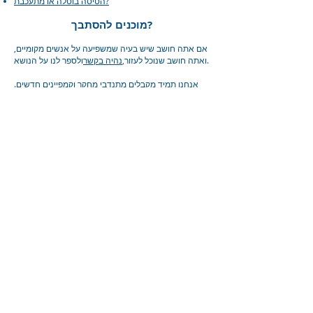
הטיסה בוטלה או מתעכבת?
מוכנים להסתבך?
אם אתה חושב שיש בעיה שמשפיעה על אנשים מקומיים,
ולספר לנו על הנושא.
ואתה חושב שנוכל לעזור,
נהיה בקשר
אנחנו תמיד מקבלים מתנדבי מחקר וקמפיינים חדשים.
אם אתה מעוניין להצטרף לצוות שלנו פנה אל
&#39;
הצטרף אלינו
&#39; לקריאת חבילת התפקידים
ולמלא טופס בקשה.
קרא את הבלוג העדכני החודשי האחרון
שלנו:
איך לקבל עזרה עם עלויות בית ספר | 8 באוגוסט 2022
קרא את שלנו
בלוג כאן
קרא את הבלוגים האקטואליים הקודמים
שלנו:
מודעות לתרמית פורטנייט | 13-26 ביוני 2022 קרא את
שלנו
בלוג כאן
NHS התחלה בריאה - קבל עזרה בקניית מזון בריא וחלב |