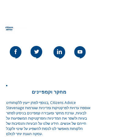
ייעוץ לאזרחים סטיבאנג&#39;
Our social media policy can be read
here
מחקר וקמפיינים
בנוסף למתן ייעוץ ללקוחותינו, Citizens Advice
Stevenage אוספת עדויות לפרקטיקות ומדיניות שגורמות
לבעיות, עורכת מחקר ומעבירה קמפיינים בניסיון לפתור
בעיות ולשפר את המדיניות והפרקטיקות המשפיעות על
חייהם של אנשים. הידע שלנו על הבעיות והנסיבות של
הלקוחות מאפשר לנו לנסות להשפיע על שינוי ולקבל
עסקה הוגנת יותר לכולם.