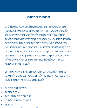
מסעות פרסום
ב-Citizens Advice Stevenage, אנו אוספים עדויות
לבעיות של לקוחות, ואנו מבקשים להשתמש בהשפעה
ובניסיון שלנו כדי לזהות ולטפל בבעיות המשפיעות על
אנשים מקומיים. אנו מפעילים קמפיינים להעלאת מודעות
כדי להבטיח שאנשים יידעו את זכויותיהם ומשתמשים
במחקר שלנו כדי לקדם שינויים במדיניות ובשירותים. אנו
משתמשים גם במגוון כלי תקשורת כדי לשתף את העבודה
שאנו עושים ולקדם את מסרי הקמפיין שלנו. הקמפיינים
גם עוזרים לנו להרבה יותר אנשים שלא הגיעו אלינו
לקבלת מידע או עצות.
ברמה הלאומית, אנו עובדים עם שירותי ייעוץ אזרחים
אחרים ברחבי הרשת כדי לקדם קמפיין בנושאים לאומיים.
להלן כמה ממאמצי הקמפיין שלנו:
משבר יוקר המחיה
גביית חובות
חוק הפחתת חסרי בית
שבוע הצרכנות הלאומי
הונאות