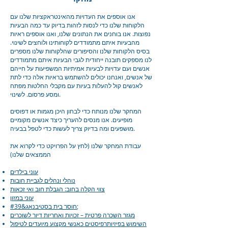
אנו אוספים את העדויות מהאינטראקציות שלנו עם
הלקוחות שלנו כדי לנסות לזהות בדיוק עד כמה הבעיות
נפוצות. אנו בוחנים את הנתונים שלנו, ואנו אוספים ראיות
מהבעיות איתם מתמודדים לקוחותינו ולוחצים לשינוי.
בסיס הלקוחות שלנו והסיפורים שהלקוחות שלנו מספרים
לנו מספקים תובנה ייחודית לגבי הבעיות איתם מתמודדים
אנשים ועם עדויות לבעיות אמיתיות המשפיעות על חייהם
של אנשים, ואנחנו יכולים להשתמש בראיות אלה כדי לתת
לאנשים קול להעלות בעיות עם מקבלי החלטות מפתח
ומסע פרסום. לשינוי.
המחקר שלנו מנותח כדי לבחון היכן מגמות או דפוסים
מופיעים. אנו מנסים להעריך כיצד אנשים מקומיים
מושפעים ומה בדיוק צריך לעשות כדי לטפל בבעיה.
עבודת המחקר שלנו (לחץ על הפרויקט כדי לקרוא את
הממצאים שלנו)
עוני בילדים
נוהלי ונהלים לגביית חובות
צווי הקלה בחוב: הגבלת חוב ואי זכאות
עוני במזון
חוסר בית בסטיבנאג&#39;
מגזר השכרה פרטית – זכויות ואחריות דיור לשוכרים
השימוש בפיזיותרפיסטים כאנשי מקצוע מיועדים לטיפול