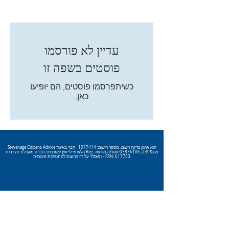
עדיין לא פורסמו
פוסטים בשפה זו
כשיתפרסמו פוסטים, הם יופיעו
כאן.
Stevenage Citizens Advice הוא ארגון צדקה רשום. מספר רישום:
1077414
חבר באיגוד
הלאומי לייעוץ לאזרחים. חברה מוגבלת בערבות Reg. מס&#39;
03836106
אנגליה מורשה
ומוסדר על ידי הרשות להתנהלות פיננסית - FRN: 617753