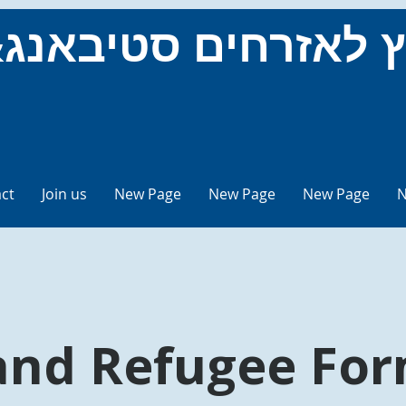
ct
Join us
New Page
New Page
New Page
N
and Refugee Fo