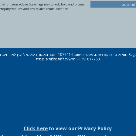
Submit
hat Citizens Advice Stevenage may collect, hold and process
 enquiry/request and any related communication.
הרשות להתנהלות פיננסית - FRN: 617753
Click here
to view our Privacy Policy