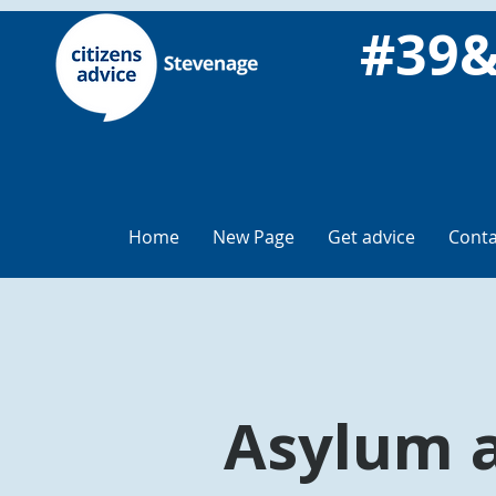
Home
New Page
Get advice
Conta
Asylum 