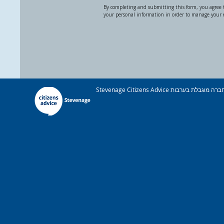
By completing and submitting this form, you agree t
your personal information in order to manage your
Stevenage Citizens Advice הוא ארגון צדקה רשום. מספר רישום: 1077414 חבר באיגוד הלאומי לייעוץ לאזרחים. חברה מוגבלת בערבות Reg. מס&#39; 03836106 אנגליה מורשה ומוסדר על ידי