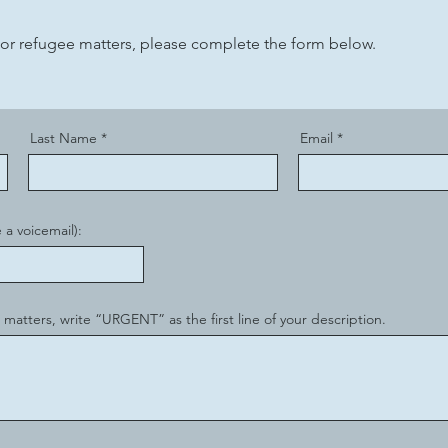
 or refugee matters, please complete the form below.
Last Name
Email
 a voicemail):
 matters, write “URGENT” as the first line of your description.