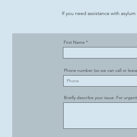
If you need assistance with asylum
First Name
Phone number (so we can call or leave
Briefly describe your issue. For urgent