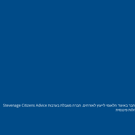
Stevenage Citizens Advice הוא ארגון צדקה רשום. מספר רישום: 1077414 חבר באיגוד הלאומי לייעוץ לאזרחים. חברה מוגבלת בערבות Reg. מס&#39; 03836106 אנגליה מורשה ומוסדר על ידי