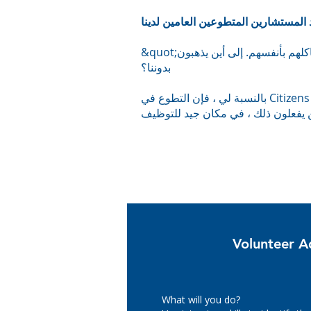
&quot;نصيحة المواطنين ستيفنيج مهم للمجتمع. بعض الناس ليس لديهم المعرفة أو الثقة أو القدرة على حل مشاكلهم بأنفسهم. إلى أين يذهبون
بدوننا؟
بالنسبة لي ، فإن التطوع في Citizens Advice Stevenage يحافظ على نشاط عقلي ويوفر غرضًا ونظامًا لأسبوعي ، وعلى الرغم من أنني لست
Volunteer A
What will you do?