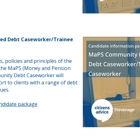
ed Debt Caseworker/Trainee
, policies and principles of the
e the MaPS (Money and Pension
unity Debt Caseworker will
ort to clients with a range of debt
sues.
andidate package