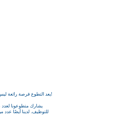
يعد التطوع فرصة رائعة ليس فقط لتقديم شيء ما للمجتمع ولكن لاكتساب مهارات وخبرات جديدة قيمة. بالإضافة إلى تعزيز ثقتك بنفسك!
يشارك متطوعونا لعدد من
للتوظيف. لدينا أيضًا عدد م