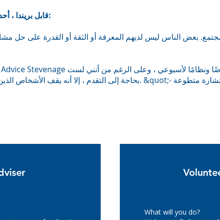
قابل بريندا ، أحد المستشارين المتطوعين العامين لدينا:
لون ذلك ، في مكان جيد للتوظيف. &quot;- بريندا ، مستشارة متطوعة
استمارة طلب التطوع
dviser
Volunte
What will you do?