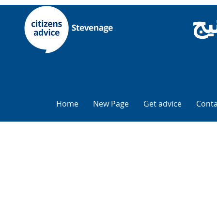
يج
Home
New Page
Get advice
Conta