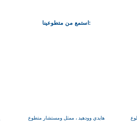
استمع من متطوعينا:
وع
هايدي وودهيد ، ممثل ومستشار متطوع
إ