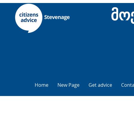
მო
Home
New Page
Get advice
Conta