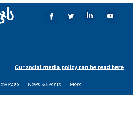
ჯს
Our social media policy can be read here
ew Page
News & Events
More