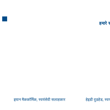
हमारे स
इयान मैककॉर्मिक, स्वयंसेवी सलाहकार
हेइडी वुडहेड, स्