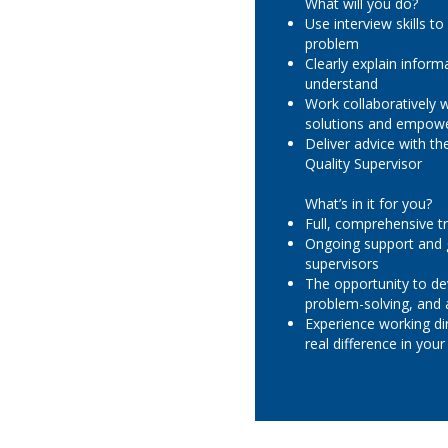
What will you do?
Use interview skills to
problem
Clearly explain inform
understand
Work collaboratively w
solutions and empowe
Deliver advice with t
Quality Supervisor
What’s in it for you?
Full, comprehensive tr
Ongoing support and 
supervisors
The opportunity to d
problem-solving, and a
Experience working di
real difference in yo