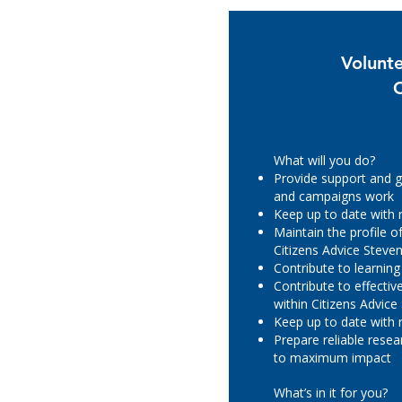
Volunt
What will you do?
Provide support and g
and campaigns work
Keep up to date with
Maintain the profile 
Citizens Advice Steve
Contribute to learnin
Contribute to effecti
within Citizens Advic
Keep up to date with
Prepare reliable rese
to maximum impact
What’s in it for you?