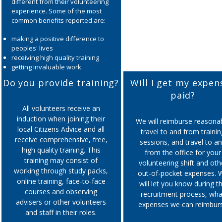
different from their volunteering
experience. Some of the most
common benefits reported are:
making a positive difference to
peoples' lives
receiving high quality training
getting invaluable work
experience
Do you provide training?
Will I get my expen
developing new skills such as
paid?
communication, problem solving,
analytical skills, IT etc.
All volunteers receive an
improving self esteem,
induction when joining their
We will reimburse reasona
confidence and wellbeing
local Citizens Advice and all
travel to and from trainin
meeting new people from a
receive comprehensive, free,
sessions, and travel to a
range of backgrounds
high quality training. This
making friends
from the office for your
training may consist of
volunteering shift and oth
working through study packs,
out-of-pocket expenses. 
online training, face-to-face
will let you know during t
courses and observing
recruitment process, wha
advisers or other volunteers
expenses we can reimbur
and staff in their roles.