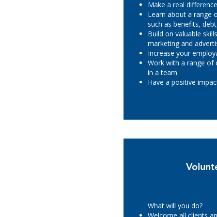
Make a real difference 
Learn about a range of
such as benefits, deb
Build on valuable skil
marketing and adverti
Increase your employa
Work with a range of 
in a team
Have a positive impa
Volunt
What will you do?
Welcome all clients an