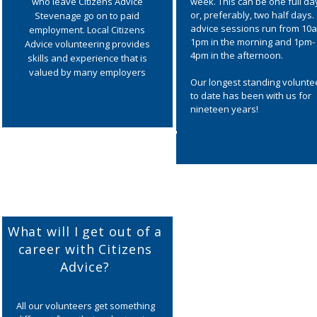
who leave Citizens Advice
week. This can be one full da
or, preferably, two half days.
Stevenage go on to paid
advice sessions run from 10
employment. Local Citizens
1pm in the morning and 1pm-
Advice volunteering provides
4pm in the afternoon.
skills and experience that is
valued by many employers
Our longest standing volunte
to date has been with us for
nineteen years!
What will I get out of a
career with Citizens
Advice?
All our volunteers get something