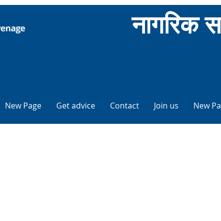
नागरिक स
New Page
Get advice
Contact
Join us
New Pa