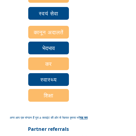
स्वयं सेवा
कानून अदालतें
भेदभाव
कर
स्वास्थ्य
शिक्षा
यह रूप
अगर आप एक संगठन हैं
पूरा
a क्लाइंट की ओर से रेफ़रल कृपया भरें
Partner referrals