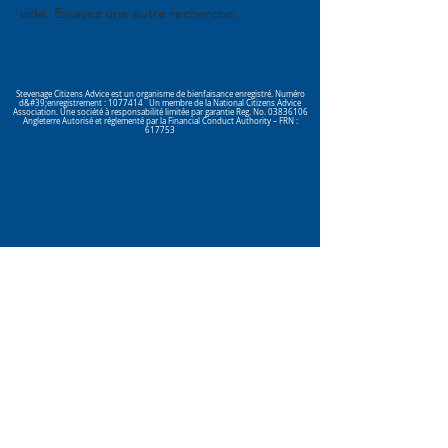
vide. Essayez une autre recherche.
Stevenage Citizens Advice est un organisme de bienfaisance enregistré. Numéro
d&#39;enregistrement :
1077414
Un membre de la National Citizens Advice
Association. Une société à responsabilité limitée par garantie Reg. No.
03836106
Angleterre Autorisé et réglementé par la Financial Conduct Authority – FRN :
617753
Click here
to view our Privacy
Policy