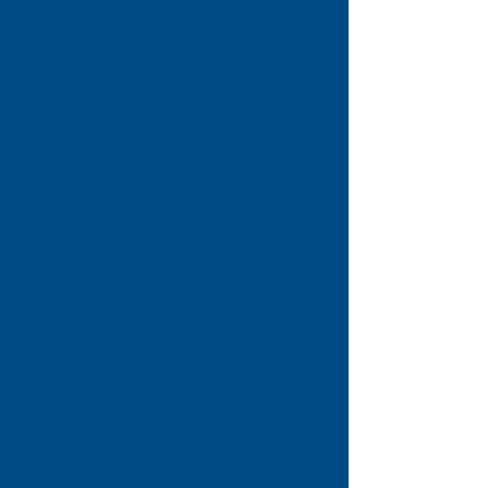
d&#39;internet
Paiements de licence TV
Amendes judiciaires
Crédits d&#39;impôt payés en
trop
Paiements de biens achetés en
location-vente ou en vente sous
condition
Impôt sur le revenu, assurance
nationale ou TVA impayés
Pension alimentaire impayée
Dettes non prioritaires
Dettes de carte de crédit ou de
carte de magasin
Dettes de catalogue
Prêts non garantis, y compris les