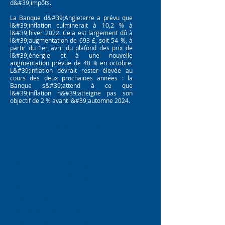
d&#39;impôts.
La Banque d&#39;Angleterre a prévu que
l&#39;inflation culminerait à 10,2 % à
l&#39;hiver 2022. Cela est largement dû à
l&#39;augmentation de 693 £, soit 54 %, à
partir du 1er avril du plafond des prix de
l&#39;énergie et à une nouvelle
augmentation prévue de 40 % en octobre.
L&#39;inflation devrait rester élevée au
cours des deux prochaines années : la
Banque s&#39;attend à ce que
l&#39;inflation n&#39;atteigne pas son
objectif de 2 % avant l&#39;automne 2024.
Dettes prioritaires
Arriérés de loyer
Arriérés d&#39;hypothèques ou
arriérés de prêts garantis
Arriérés de taxes communales
Factures de gaz ou
d&#39;électricité
Factures de téléphone ou