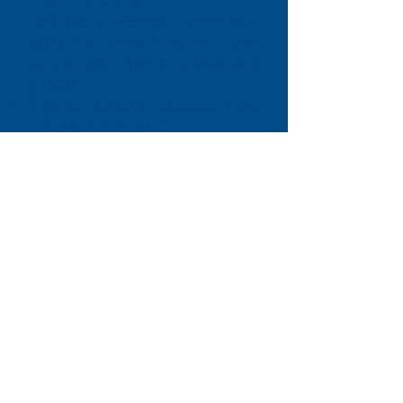
prêts sur salaire
Factures d&#39;eau impayées -
votre fournisseur ne peut pas
couper votre approvisionnement
en eau
Trop-perçus de prestations - hors
crédits d&#39;impôt
Tickets de stationnement
impayés (avis de pénalités ou avis
de frais de stationnement)
L&#39;argent que vous devez à
votre famille et à vos amis
Stevenage Citizens Advice est un organisme de bienfaisance enregistré. Numéro
d&#39;enregistrement :
1077414
Un membre de la National Citizens Advice
Association. Une société à responsabilité limitée par garantie Reg. No.
03836106
Angleterre Autorisé et réglementé par la Financial Conduct Authority – FRN :
617753