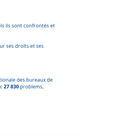
s ils sont confrontés et
r ses droits et ses
tionale des bureaux de
ec
27 830
problems,
s