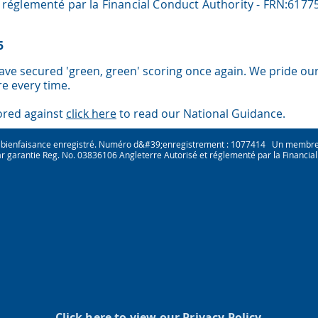
 réglementé par la Financial Conduct Authority - FRN:6177
5
ave secured 'green, green' scoring once again. We pride ou
ore every time.
cored against
click here
to read our National Guidance.
 bienfaisance enregistré. Numéro d&#39;enregistrement : 1077414 Un membre de
par garantie Reg. No. 03836106 Angleterre Autorisé et réglementé par la Financia
Click here
to view our Privacy Policy