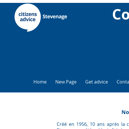
Co
Home
New Page
Get advice
Conta
No
Créé en 1956, 10 ans après la cr