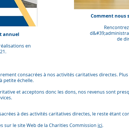
Comment nous 
Rencontrez 
d&#39;administrat
t annuel
de di
réalisations en
21.
ement consacrées à nos activités caritatives directes. P
à petite échelle.
itative et acceptons donc les dons, nos revenus sont pres
vices.
crées à des activités caritatives directes, le reste étant c
s sur le site Web de la Charities Commission
ici
.