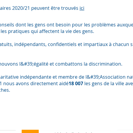
taires 2020/21 peuvent être trouvés
ici
 conseils dont les gens ont besoin pour les problèmes auxquel
les pratiques qui affectent la vie des gens.
tuits, indépendants, confidentiels et impartiaux à chacun su
mouvons l&#39;égalité et combattons la discrimination.
ritative indépendante et membre de l&#39;Association na
21 nous avons directement aidé
18 007
les gens de la ville av
ches.
Accréditations &amp; Légalité