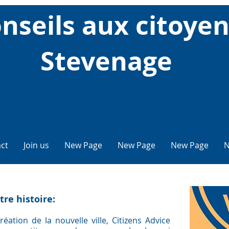
nseils aux citoye
Stevenage
ct
Join us
New Page
New Page
New Page
N
tre histoire:
éation de la nouvelle ville, Citizens Advice