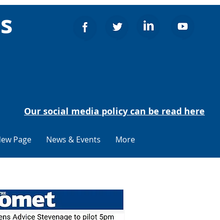
ns
Our social media policy can be read here
ew Page
News & Events
More