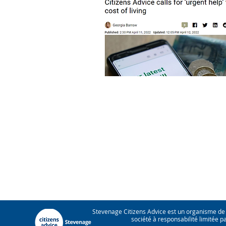
Stevenage Citizens Advice est un organisme de
société à responsabilité limitée 