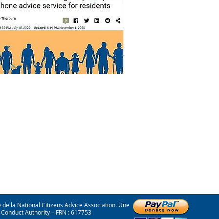
 la National Citizens Advice Association. Une
l Conduct Authority – FRN : 617753