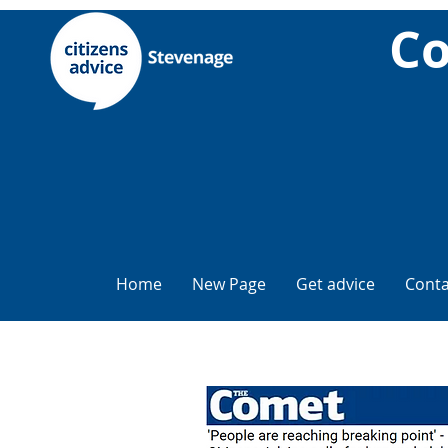
Co
Home
New Page
Get advice
Conta