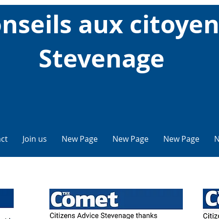
nseils aux citoye
Stevenage
ct
Join us
New Page
New Page
New Page
N