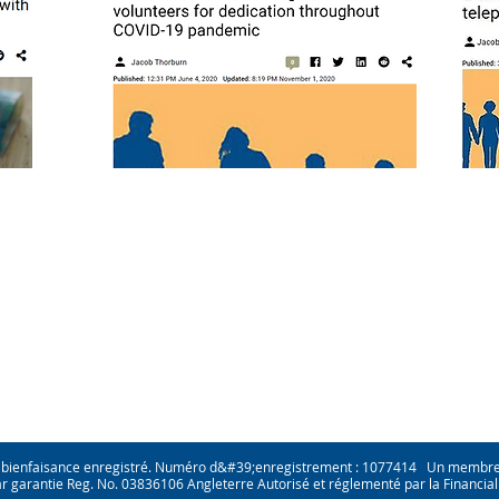
 bienfaisance enregistré. Numéro d&#39;enregistrement : 1077414 Un membre de
par garantie Reg. No. 03836106 Angleterre Autorisé et réglementé par la Financia