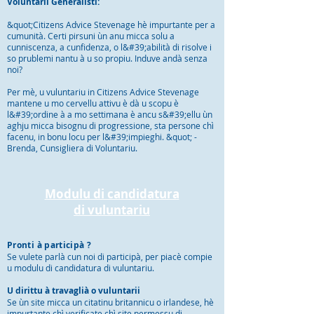
Voluntarii Generalisti:
&quot;Citizens Advice Stevenage hè impurtante per a
cumunità. Certi pirsuni ùn anu micca solu a
cunniscenza, a cunfidenza, o l&#39;abilità di risolve i
so prublemi nantu à u so propiu. Induve andà senza
noi?
Per mè, u vuluntariu in Citizens Advice Stevenage
mantene u mo cervellu attivu è dà u scopu è
l&#39;ordine à a mo settimana è ancu s&#39;ellu ùn
aghju micca bisognu di progressione, sta persone chì
facenu, in bonu locu per l&#39;impieghi. &quot; -
Brenda, Cunsigliera di Voluntariu.
Modulu di candidatura
di vuluntariu
Pronti à participà ?
Se vulete parlà cun noi di participà, per piacè compie
u modulu di candidatura di vuluntariu.
U dirittu à travaglià o vuluntarii
Se ùn site micca un citatinu britannicu o irlandese, hè
impurtante chì verificate chì site permessu di