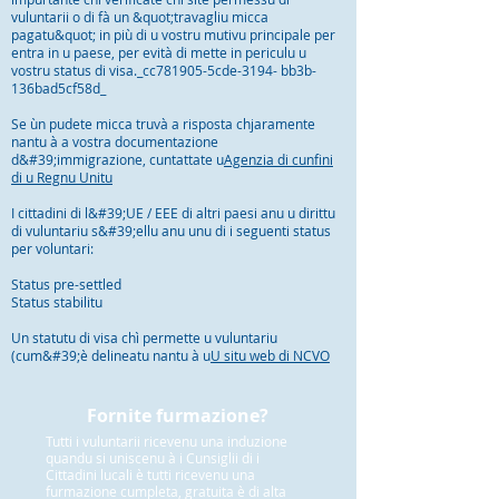
vuluntarii o di fà un &quot;travagliu micca
pagatu&quot; in più di u vostru mutivu principale per
entra in u paese, per evità di mette in periculu u
vostru status di visa._cc781905-5cde-3194- bb3b-
136bad5cf58d_
Se ùn pudete micca truvà a risposta chjaramente
nantu à a vostra documentazione
d&#39;immigrazione, cuntattate u
Agenzia di cunfini
di u Regnu Unitu
I cittadini di l&#39;UE / EEE di altri paesi anu u dirittu
di vuluntariu s&#39;ellu anu unu di i seguenti status
per voluntari:
Status pre-settled
Status stabilitu
Un statutu di visa chì permette u vuluntariu
(cum&#39;è delineatu nantu à u
U situ web di NCVO
Fornite furmazione?
Tutti i vuluntarii ricevenu una induzione
quandu si uniscenu à i Cunsiglii di i
Cittadini lucali è tutti ricevenu una
furmazione cumpleta, gratuita è di alta