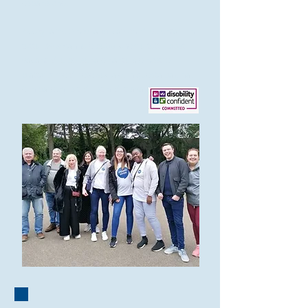
espansione.
Accogliamu e novi applicazioni di vuluntarii in
tuttu l&#39;annu è pubblichemu tutti i posti
vacanti di u persunale nantu à e nostre
piattaforme di rete suciale, in questa pagina,
è in parechji siti di listini di travagliu.