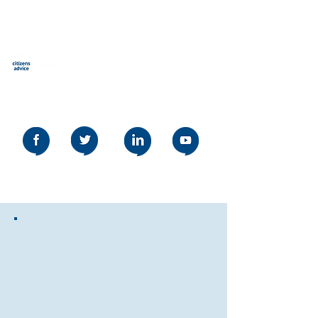
Cunsigliu di i citadini
Stevenage
Our social media policy can be read
here
Fate parte di a
nostra squadra
U nostru uffiziu lucale hè custituitu da 30
membri di u persunale è 46 vuluntarii
dedicati. A nostra squadra hè sempre in