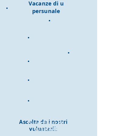
Vacanze di u
persunale
Ascolta da i nostri
Supervisore di
vuluntarii:
qualità di
cunsigliu