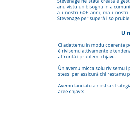
Stevenage hè stata creata è gest
anu vistu un bisognu in a cumun
à i nostri 60+ anni, ma i nostri
Stevenage per superà i so pruble
U n
Ci adattemu in modu coerente pe
è rivisemu attivamente e tendenz
affruntà i prublemi chjave.
Ùn avemu micca solu rivisemu i 
stessi per assicurà chì restamu 
Avemu lanciatu a nostra strategi
aree chjave: