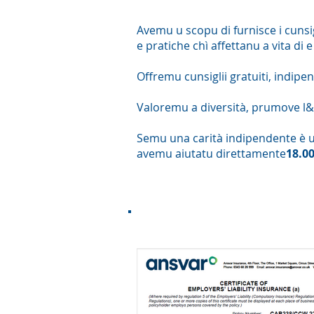
Avemu u scopu di furnisce i cunsig
e pratiche chì affettanu a vita di 
Offremu cunsiglii gratuiti, indipend
Valoremu a diversità, prumove l&#
Semu una carità indipendente è u
avemu aiutatu direttamente
18.0