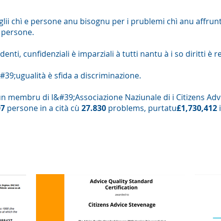
lii chì e persone anu bisognu per i prublemi chì anu affrunta
e persone.
enti, cunfidenziali è imparziali à tutti nantu à i so diritti è 
39;ugualità è sfida a discriminazione.
n membru di l&#39;Associazione Naziunale di i Citizens Adv
07
persone in a cità cù
27.830
problems, purtatu
£1,730,412
Accreditazioni è Legalità