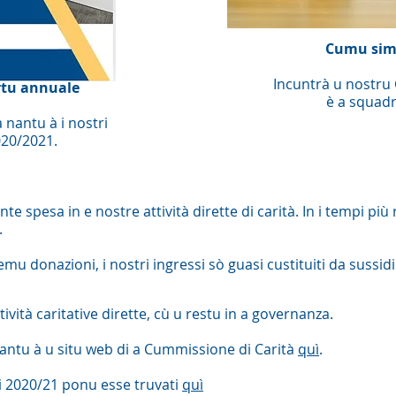
Cumu sim
Incuntrà u nostru 
rtu annuale
è a squadr
 nantu à i nostri
020/2021.
 spesa in e nostre attività dirette di carità. In i tempi più 
.
 donazioni, i nostri ingressi sò guasi custituiti da sussidi è
ività caritative dirette, cù u restu in a governanza.
 nantu à u situ web di a Cummissione di Carità
quì
.
arii 2020/21 ponu esse truvati
quì