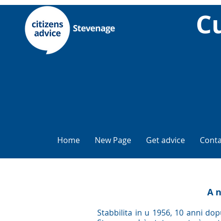
Cu
Home
New Page
Get advice
Conta
A n
Stabbilita in u 1956, 10 anni dop