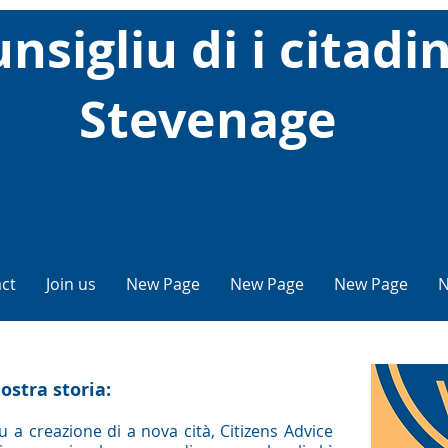
nsigliu di i citadin
Stevenage
ct
Join us
New Page
New Page
New Page
N
ostra storia:
u a creazione di a nova cità, Citizens Advice