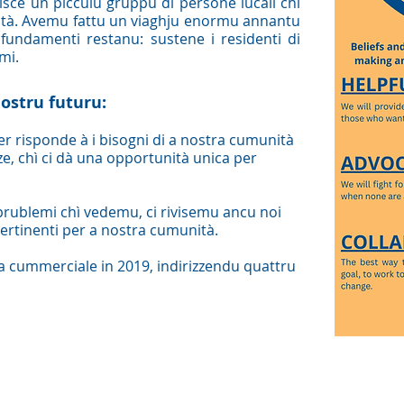
isce un picculu gruppu di persone lucali chì
ità. Avemu fattu un viaghju enormu annantu
 fundamenti restanu: sustene i residenti di
mi.
ostru futuru:
r risponde à i bisogni di a nostra cumunità
e, chì ci dà una opportunità unica per
prublemi chì vedemu, ci rivisemu ancu noi
pertinenti per a nostra cumunità.
a cummerciale in 2019, indirizzendu quattru