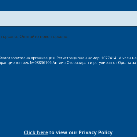
 търсене. Опитайте ново търсене.
на благотворителна организация. Регистрационен номер: 1077414 A член 
Гаранционен рег. № 03836106 Англия Оторизиран и регулиран от Органа за
Click here
to view our Privacy Policy