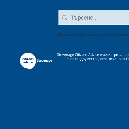
Не са намерени резултати за празно
Stevenage Citizens Advice е регистрира
съвети. Дружество, ограничено от 