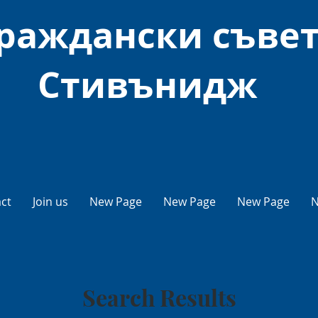
раждански съве
Стивънидж
ct
Join us
New Page
New Page
New Page
N
Search Results