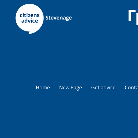
Г
Home
New Page
Get advice
Conta