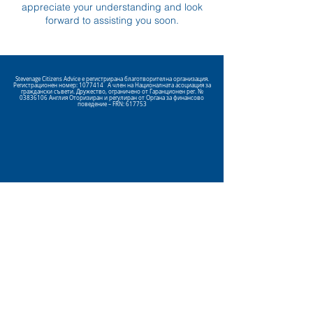
appreciate your understanding and look
forward to assisting you soon.
Stevenage Citizens Advice е регистрирана благотворителна организация.
Регистрационен номер:
1077414
A член на Националната асоциация за
граждански съвети. Дружество, ограничено от Гаранционен рег. №
03836106
Англия Оторизиран и регулиран от Органа за финансово
поведение – FRN: 617753
Click here
to view our Privacy
Policy