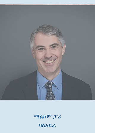
ማልኮም ፓሪ
ባለአደራ