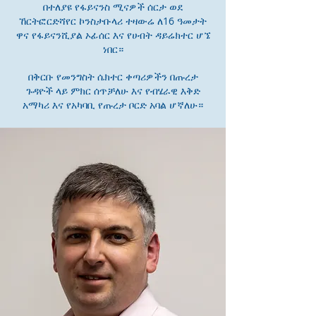
በተለያዩ የፋይናንስ ሚናዎች ሰርታ ወደ
ኸርትፎርድሻየር ኮንስታቡላሪ ተዛውሬ ለ16 ዓመታት
ዋና የፋይናንሺያል ኦፊሰር እና የሀብት ዳይሬክተር ሆኜ
ነበር።
በቅርቡ የመንግስት ሴክተር ቀጣሪዎችን በጡረታ
ጉዳዮች ላይ ምክር ሰጥቻለሁ እና የብሄራዊ እቅድ
አማካሪ እና የአካባቢ የጡረታ ቦርድ አባል ሆኛለሁ።