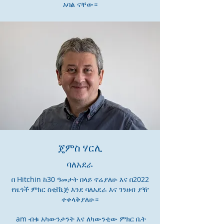
አባል ናቸው።
ጄምስ ሃርሊ
ባለአደራ
በ Hitchin ከ30 ዓመታት በላይ ኖሬያለሁ እና በ2022
የዜጎች ምክር ስቲቨኔጅ እንደ ባለአደራ እና ገንዘብ ያዥ
ተቀላቅያለሁ።
am ብቁ አካውንታንት እና ለካውንቲው ምክር ቤት