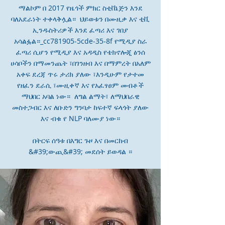
ማልኮም በ 2017 የዜጎች ምክር ስቲቨኔጅን እንደ
ባለአደራነት ተቀላቅሏል። ህይወቱን በሙዚቃ እና ቲቪ
ኢንዱስትሪዎች እንደ ፈጣሪ እና ገበያ
አሳልፏል።_cc781905-5cde-35-8f የሚዲያ ስራ
ፈጣሪ ሲሆን የሚዲያ እና አዳዲስ የቴክኖሎጂ ፅንሰ
ሀሳቦችን በማመንጨት ፣በገንዘብ እና በማምረት በአለም
አቀፍ ደረጃ ጥሩ ታሪክ ያለው ፣እንዲሁም የታተመ
የዘፈን ደራሲ ፣ሙዚቀኛ እና የአፈፃፀም መብቶች
ማህበር አባል ነው። ለግል ልማት፣ ለማህበራዊ
መስተጋብር እና ለቡድን ግንባታ ከፍተኛ ፍላጎት ያለው
እና ብቁ የ NLP ባለሙያ ነው።
በትርፍ ሰዓቱ በእግር ጉዞ እና በመርከብ
&#39;ውጪ&#39; መደሰት ይወዳል ።