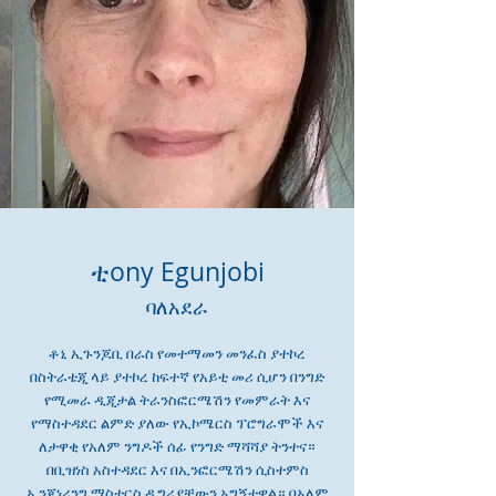
ቲ
ony Egunjobi
ባለአደራ
ቶኒ ኢጉንጆቢ በራስ የመተማመን መንፈስ ያተኮረ
በስትራቴጂ ላይ ያተኮረ ከፍተኛ የአይቲ መሪ ሲሆን በንግድ
የሚመራ ዲጂታል ትራንስፎርሜሽን የመምራት እና
የማስተዳደር ልምድ ያለው የኢኮሜርስ ፕሮግራሞች እና
ለታዋቂ የአለም ንግዶች ሰፊ የንግድ ማሻሻያ ትንተና።
በቢዝነስ አስተዳደር እና በኢንፎርሜሽን ሲስተምስ
ኢንጂነሪንግ ማስተርስ ዲግሪያቸውን አግኝተዋል። በአለም