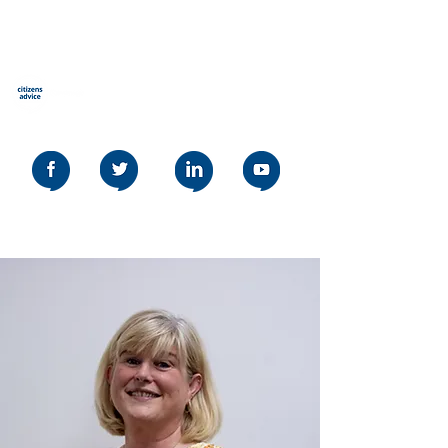
የዜጎች ምክር Stevenage
Our social media policy can be read
here