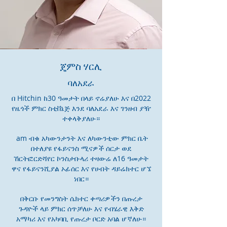
ጄምስ ሃርሊ
ባለአደራ
በ Hitchin ከ30 ዓመታት በላይ ኖሬያለሁ እና በ2022
የዜጎች ምክር ስቲቨኔጅ እንደ ባለአደራ እና ገንዘብ ያዥ
ተቀላቅያለሁ።
am ብቁ አካውንታንት እና ለካውንቲው ምክር ቤት
በተለያዩ የፋይናንስ ሚናዎች ሰርታ ወደ
ኸርትፎርድሻየር ኮንስታቡላሪ ተዛውሬ ለ16 ዓመታት
ዋና የፋይናንሺያል ኦፊሰር እና የሀብት ዳይሬክተር ሆኜ
ነበር።
በቅርቡ የመንግስት ሴክተር ቀጣሪዎችን በጡረታ
ጉዳዮች ላይ ምክር ሰጥቻለሁ እና የብሄራዊ እቅድ
አማካሪ እና የአካባቢ የጡረታ ቦርድ አባል ሆኛለሁ።