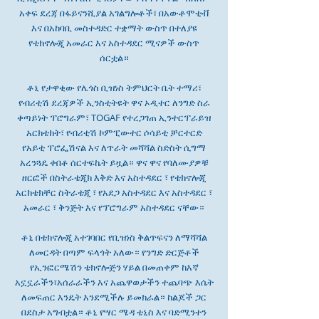
አቀፍ ደረጃ በፋይናንሺያል አገልግሎቶች፣ በአውቶሞቲቭ
እና በአከባቢ መስተዳድር ተቋማት ውስጥ በተለያዩ
የቴክኖሎጂ አመራር እና አስተዳደር ሚናዎች ውስጥ
ሰርቷል።
ቶኒ የታዋቂው የሌጎስ ቢዝነስ ትምህርት ቤት ተማሪ፣
የብሪቲሽ ደረጃዎች ኢንስቲትዩት ዋና ኦዲተር ለንግድ ስራ
ቀጣይነት ፕሮግራም፣ TOGAF የተረጋገጠ ኢንተርፕራይዝ
አርክቴክት፣ የብሪቲሽ ኮምፒውተር ሶሳይቲ ቻርተርድ
የአይቲ ፕሮፌሽናል እና ለጥራት መሻሻል ስድስት ሲግማ
አረንጓዴ ቀበቶ ሰርተፍኬት ይዟል። ዋና ዋና የባለሙያዎቹ
ዘርፎች በስትራቴጂክ እቅድ እና አስተዳደር ፣ የቴክኖሎጂ
አርክቴክቸር ስትራቴጂ ፣ የአደጋ አስተዳደር እና አስተዳደር ፣
አመራር ፣ ቅንጅት እና የፕሮግራም አስተዳደር ናቸው።
ቶኒ በቴክኖሎጂ አተገባበር የቢዝነስ ቅልጥፍናን ለማሻሻል
ለመርዳት በጣም ፍላጎት አለው። የንግድ ድርጅቶች
የኢንፎርሜሽን ቴክኖሎጅን ሃይል በመጠቀም ከእኛ
አኗኗራችን፣አሰራራችን እና አጨዋወታችን ተጨባጭ እሴት
ለመፍጠር እንዴት እንደሚችሉ ይመክራል። ከልጆች ጋር
በደስታ አግብቷል። ቶኒ የሣር ሜዳ ቴኒስ እና ባድሚንተን