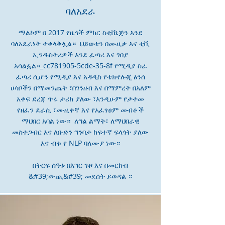
ባለአደራ
ማልኮም በ 2017 የዜጎች ምክር ስቲቨኔጅን እንደ
ባለአደራነት ተቀላቅሏል። ህይወቱን በሙዚቃ እና ቲቪ
ኢንዱስትሪዎች እንደ ፈጣሪ እና ገበያ
አሳልፏል።_cc781905-5cde-35-8f የሚዲያ ስራ
ፈጣሪ ሲሆን የሚዲያ እና አዳዲስ የቴክኖሎጂ ፅንሰ
ሀሳቦችን በማመንጨት ፣በገንዘብ እና በማምረት በአለም
አቀፍ ደረጃ ጥሩ ታሪክ ያለው ፣እንዲሁም የታተመ
የዘፈን ደራሲ ፣ሙዚቀኛ እና የአፈፃፀም መብቶች
ማህበር አባል ነው። ለግል ልማት፣ ለማህበራዊ
መስተጋብር እና ለቡድን ግንባታ ከፍተኛ ፍላጎት ያለው
እና ብቁ የ NLP ባለሙያ ነው።
በትርፍ ሰዓቱ በእግር ጉዞ እና በመርከብ
&#39;ውጪ&#39; መደሰት ይወዳል ።