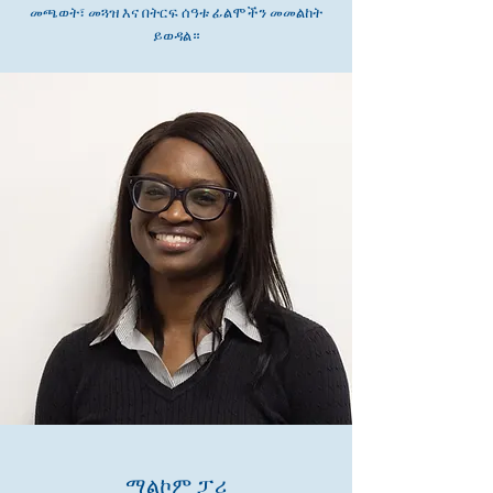
መጫወት፣ መጓዝ እና በትርፍ ሰዓቱ ፊልሞችን መመልከት
ይወዳል።
ማልኮም ፓሪ