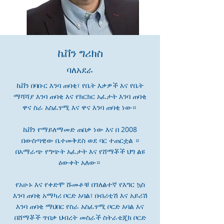
ኬቨን ግሪክስ
ባለአደራ
ኬቨን በባቡር እንባ ጠባቂ፣ የቤት እቃዎች እና የቤት
ማሻሻያ እንባ ጠባቂ እና የክርክር አፈታት እንባ ጠባቂ
ዋና ስራ አስፈፃሚ እና ዋና እንባ ጠባቂ ነው።
ኬቨን የማይለማመድ ጠበቃ ነው እና በ 2008
በውስጣዊው ቤተመቅደስ ወደ ባር ተጠርቷል ።
በአማራጭ የግጭት አፈታት እና የሸማቾች ህግ ልዩ
ዕውቀት አለው።
የአሁኑ እና የቀድሞ ሹመቶቹ በገለልተኛ የእግር ኳስ
እንባ ጠባቂ አማካሪ ቦርድ አባል፣ በብሪቲሽ እና አይሪሽ
እንባ ጠባቂ ማህበር የስራ አስፈፃሚ ቦርድ አባል እና
በሸማቾች ጥበቃ ህብረት መስራች ስትራቴጂክ ቦርድ