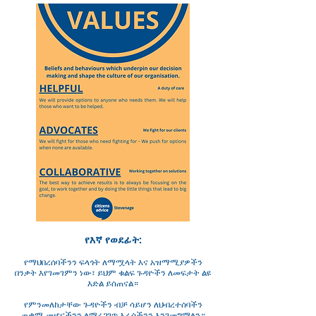
የእኛ የወደፊት:
የማህበረሰባችንን ፍላጎት ለማሟላት እና አዝማሚያዎችን
በንቃት እየገመገምን ነው፣ ይህም ቁልፍ ጉዳዮችን ለመፍታት ልዩ
እድል ይሰጠናል።
የምንመለከታቸው ጉዳዮችን ብቻ ሳይሆን ለህብረተሰባችን
ጠቃሚ መሆናችንን ለማረጋገጥ እራሳችንን እንገመግማለን።