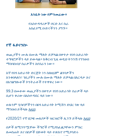
እንዴት ነው የምንመራው።
የአስተዳዳሪዎች ቦርድ እና ስራ
አስፈፃሚ ቡድናችንን ያግኙ።
የኛ ፋይናንስ፡-
ወጪያችን ሙሉ በሙሉ ማለት ይቻላል በቀጥታ የበጎ አድራጎት
ተግባሮቻችን ላይ ይውላል። ከቅርብ ጊዜ ወዲህ ትንንሽ የገንዘብ
ማሰባሰብያ ስራዎችን እየሰራን ነው።
እኛ የበጎ አድራጎት ድርጅት ነን ስለዚህም ልገሳዎችን
እንቀበላለን፣ ገቢያችን ሙሉ በሙሉ ማለት ይቻላል በእርዳታ እና
በአገልግሎቶች ኮንትራቶች የተዋቀረ ነው።
99.3 በመቶው ወጪያችን በቀጥታ የበጎ አድራጎት ስራዎች ላይ
ሲሆን ቀሪው በአስተዳደር ላይ ነው።
ሁሉንም ሂሳቦቻችንን በበጎ አድራጎት ኮሚሽን ድህረ ገጽ ላይ
ማንበብ ይችላሉ
እዚህ
.
የ2020/21 የኛ ህጋዊ መለያዎች ዝርዝሮች ሊገኙ ይችላሉ
እዚህ
ሰዎች ለሚገጥሟቸው ችግሮች የሚያስፈልጋቸውን ምክር
ለመስጠት እና በሰዎች ህይወት ላይ ተጽእኖ የሚያሳድሩ