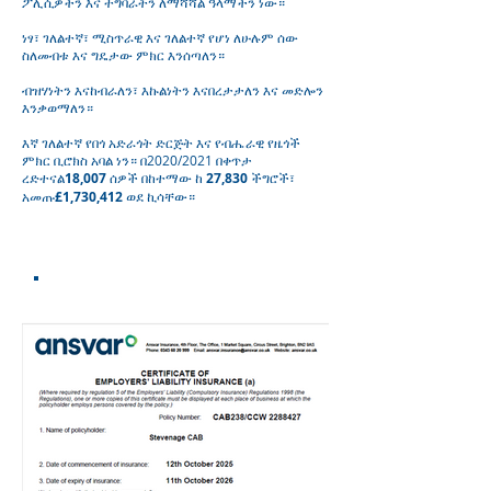
ፖሊሲዎችን እና ተግባራትን ለማሻሻል ዓላማችን ነው።
ነፃ፣ ገለልተኛ፣ ሚስጥራዊ እና ገለልተኛ የሆነ ለሁሉም ሰው
ስለመብቱ እና ግዴታው ምክር እንሰጣለን።
ብዝሃነትን እናከብራለን፣ እኩልነትን እናበረታታለን እና መድሎን
እንቃወማለን።
እኛ ገለልተኛ የበጎ አድራጎት ድርጅት እና የብሔራዊ የዜጎች
ምክር ቢሮክስ አባል ነን። በ2020/2021 በቀጥታ
ረድተናል
18,007
ሰዎች በከተማው ከ
27,830
ችግሮች፣
አመጡ
£1,730,412
ወደ ኪሳቸው።
እውቅና እና ህጋዊነት