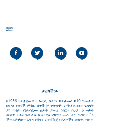
የዜጎች ምክር Stevenage
Our social media policy can be read
here
ታሪካችን፡-
በ1956 የተቋቋመው፣ አዲሷ ከተማ ከተፈጠረ ከ10 ዓመታት
በኋላ፣ የዜጎች ምክር ስቲቨናጅ ተቋቁሞ የማህበረሰቡን ፍላጎት
ያዩ ጥቂት የአካባቢው ሰዎች ይመራ ነበር። በ60+ አመታት
ውስጥ ትልቅ ጉዞ ላይ ቆይተናል ነገርግን መሰረታዊ ጉዳዮቻችን
ችግሮቻቸውን እንዲያሸንፉ የስቲቨኔጅ ነዋሪዎችን መደገፍ ነው።