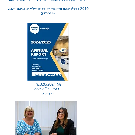
አራት ቁልፍ ቦታዎችን በማንሳት የቢዝነስ ስልታችንን በ2019
ጀምረናል፡-
አመታዊ ሪፖርታችን
በ2020/2021 ስለ
ስኬቶቻችን በጥልቀት
ያንብቡ።