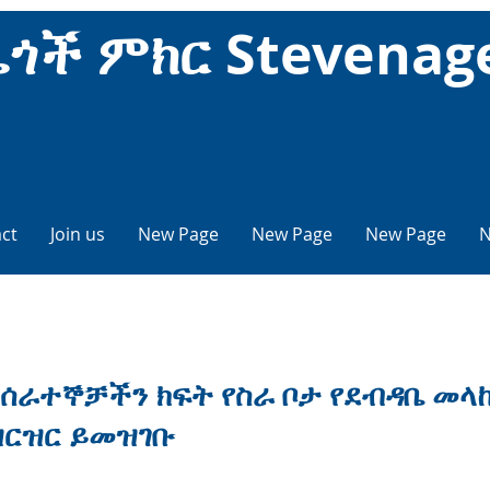
ዜጎች ምክር Stevenag
ct
Join us
New Page
New Page
New Page
N
ለሰራተኞቻችን ክፍት የስራ ቦታ የደብዳቤ መላ
ዝርዝር ይመዝገቡ