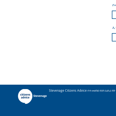
የ
ኢ
Stevenage Citizens Advice የተመዘገበ የበጎ አድ