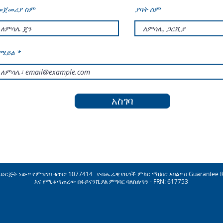
መጀመሪያ ስም
ያባት ስም
ሜይል
አስገባ
ራጎት ድርጅት ነው። የምዝገባ ቁጥር፡ 1077414 የብሔራዊ የዜጎች ምክር ማህበር አባል። በ Guarantee 
እና የሚቆጣጠረው በፋይናንሺያል ምግባር ባለስልጣን - FRN: 617753