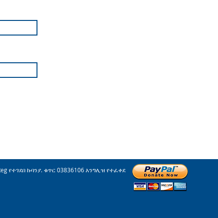
Reg የተገደበ ኩባንያ. ቁጥር 03836106 እንግሊዝ የተፈቀደ