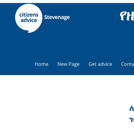
የ
Home
New Page
Get advice
Conta