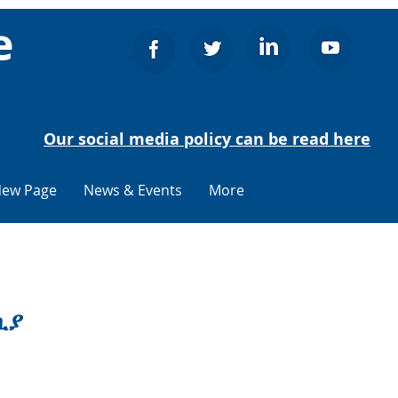
e
Our social media policy can be read here
ew Page
News & Events
More
ኪያ