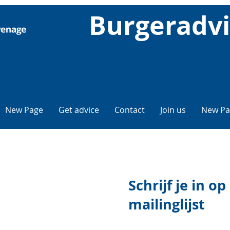
Burgeradvi
New Page
Get advice
Contact
Join us
New Pa
Schrijf je in 
mailinglijst