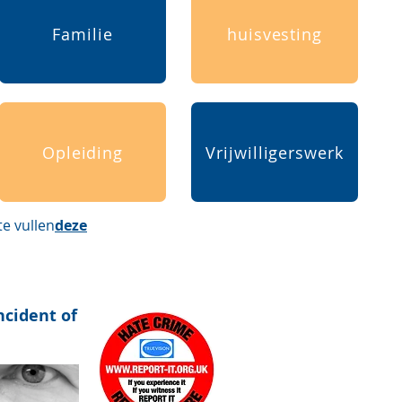
Familie
huisvesting
Opleiding
Vrijwilligerswerk
te vullen
deze
ncident of