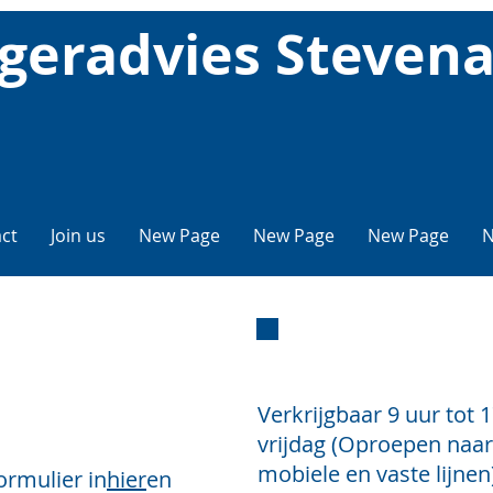
geradvies Steven
ct
Join us
New Page
New Page
New Page
N
Adv
Verkrijgbaar
9 uur tot 
vrijdag
(Oproepen naar d
mobiele en vaste lijnen
ormulier in
hier
en