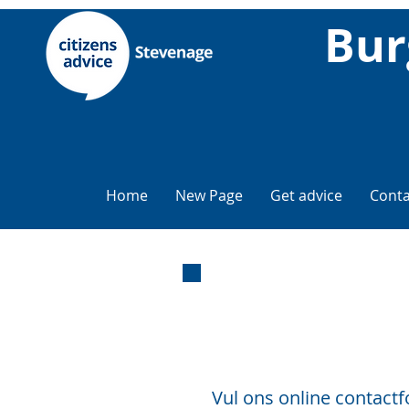
Bur
Home
New Page
Get advice
Conta
E-mail
advies
Vul ons online contactf