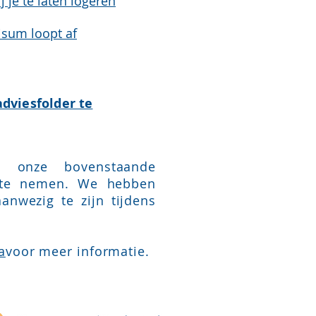
 je te laten logeren
visum loopt af
dviesfolder te
 onze bovenstaande
 te nemen. We hebben
anwezig te zijn tijdens
a
voor meer informatie.