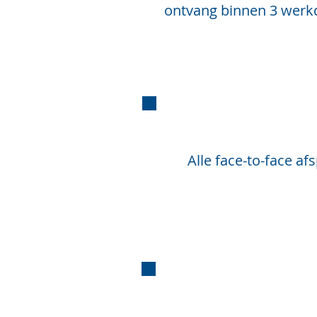
ontvang binnen 3 werk
Alle face-to-face a
Oog in oog