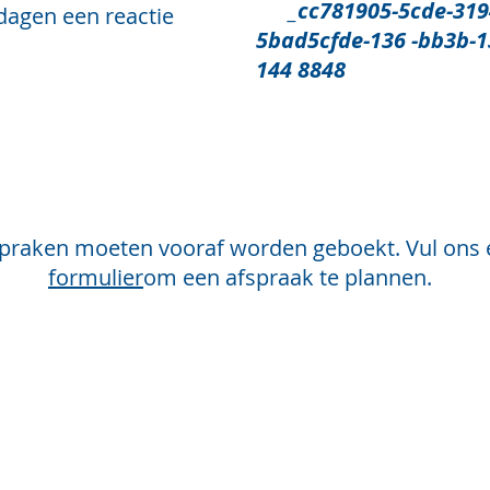
_cc781905-5cde-3194
dagen een reactie
5bad5cfde-136 -bb3b
144 8848
Oog in oog
fspraken moeten vooraf worden geboekt. Vul ons e
formulier
om een afspraak te plannen.