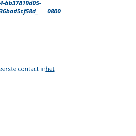
-bb37819d05-
-136bad5cf58d_ 0800
erste contact in
het