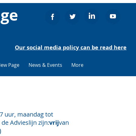
age
Our social media policy can be read here
ew Page
News & Events
More
ieslijn
17 uur, maandag tot
e Advieslijn zijn:
vrij
van
)