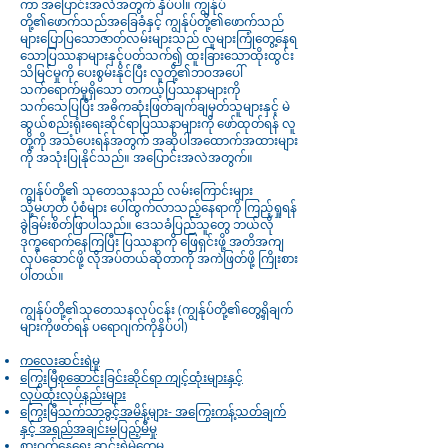
ကာ အပြောင်းအလဲအတွက် နှိပ်ပါ။ ကျွန်ုပ်
တို့၏ဖောက်သည်အခြေခံနှင့် ကျွန်ုပ်တို့၏ဖောက်သည်
များပြောပြသောဇာတ်လမ်းများသည် လူများကြုံတွေ့နေရ
သောပြဿနာများနှင့်ပတ်သက်၍ ထူးခြားသောထိုးထွင်း
သိမြင်မှုကို ပေးစွမ်းနိုင်ပြီး လူတို့၏ဘဝအပေါ်
သက်ရောက်မှုရှိသော တကယ့်ပြဿနာများကို
သက်သေပြပြီး အဓိကဆုံးဖြတ်ချက်ချမှတ်သူများနှင့် မဲ
ဆွယ်စည်းရုံးရေးဆိုင်ရာပြဿနာများကို ဖော်ထုတ်ရန် လူ
တို့ကို အသံပေးရန်အတွက် အဆိုပါအထောက်အထားများ
ကို အသုံးပြုနိုင်သည်။ အပြောင်းအလဲအတွက်။
ကျွန်ုပ်တို့၏ သုတေသနသည် လမ်းကြောင်းများ
သို့မဟုတ် ပုံစံများ ပေါ်ထွက်လာသည့်နေရာကို ကြည့်ရှုရန်
ခွဲခြမ်းစိတ်ဖြာပါသည်။ ဒေသခံပြည်သူတွေ ဘယ်လို
ဒုက္ခရောက်နေကြပြီး ပြဿနာကို ဖြေရှင်းဖို့ အတိအကျ
လုပ်ဆောင်ဖို့ လိုအပ်တယ်ဆိုတာကို အကဲဖြတ်ဖို့ ကြိုးစား
ပါတယ်။
ကျွန်ုပ်တို့၏သုတေသနလုပ်ငန်း (ကျွန်ုပ်တို့၏တွေ့ရှိချက်
များကိုဖတ်ရန် ပရောဂျက်ကိုနှိပ်ပါ)
ကလေးဆင်းရဲမှု
ကြွေးမြီစုဆောင်းခြင်းဆိုင်ရာ ကျင့်ထုံးများနှင့်
လုပ်ထုံးလုပ်နည်းများ
ကြွေးမြီသက်သာခွင့်အမိန့်များ- အကြွေးကန့်သတ်ချက်
နှင့် အရည်အချင်းမပြည့်မီမှု
စားဝတ်နေရေး ဆင်းရဲမွဲတေမှု