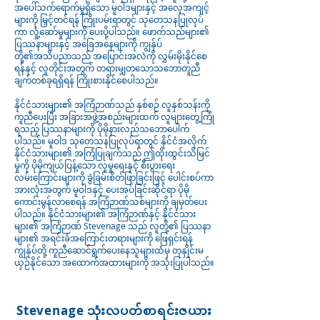
အပေါ်သက်ရောက်မှုရှိသော မူဝါဒများနှင့် အလေ့အကျင့်
များကို မြှင့်တင်ရန် ကြိုးပမ်းရာတွင် သုတေသနပြုလုပ်
ကာ လှုံ့ဆော်မှုများကို ပေးပို့ပါသည်။ ဖောက်သည်များ၏
ပြဿနာများနှင့် အခြေအနေများကို ကျွန်ုပ်
တို့၏အသိပညာသည် အပြောင်းအလဲကို လွှမ်းမိုးနိုင်စေ
ရန်နှင့် လူတိုင်းအတွက် တရားမျှတသောသဘောတူညီ
ချက်တစ်ခုရရှိရန် ကြိုးစားနိုင်စေပါသည်။
နိုင်ငံသားများ၏ အကြံဉာဏ်သည် နှစ်စဉ် လူနှစ်သန်းကို
ကူညီပေးပြီး အခြားအဖွဲ့အစည်းများထက် လူများတွေ့ကြုံ
ရသည့် ပြဿနာများကို ပိုမိုနားလည်သဘောပေါက်
ပါသည်။ မူဝါဒ သုတေသနပြုလုပ်ရာတွင် နိုင်ငံအလိုက်
နိုင်ငံသားများ၏ အကြံပြုချက်သည် ဤထိုးထွင်းသိမြင်
မှုကို ပိုမိုကျယ်ပြန့်သော လူမှုရေးနှင့် စီးပွားရေး
လမ်းကြောင်းများကို ခွဲခြမ်းစိတ်ဖြာခြင်းဖြင့် ပေါင်းစပ်ကာ
အားလုံးအတွက် မူဝါဒနှင့် ပေးအပ်ခြင်းဆိုင်ရာ ပိုမို
ကောင်းမွန်လာစေရန် အကြံဉာဏ်သစ်များကို ချမှတ်ပေး
ပါသည်။ နိုင်ငံသားများ၏ အကြံဉာဏ်နှင့် နိုင်ငံသား
များ၏ အကြံဉာဏ် Stevenage သည် လူတို့၏ ပြဿနာ
များ၏ အရင်းခံအကြောင်းတရားများကို ဖြေရှင်းရန်
ကျွန်ုပ်တို့ ကူညီဆောင်ရွက်ပေးနေသူများထံမှ တုနှိုင်းမ
ယှဉ်နိုင်သော အထောက်အထားများကို အသုံးပြုပါသည်။
Stevenage သုံးလပတ်စာရင်းဇယား