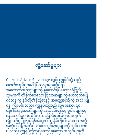
လှုံ့ဆော်မှုများ
Citizens Advice Stevenage တွင်၊ ကျွန်ုပ်တို့သည်
ဖောက်သည်များ၏ ပြဿနာများဆိုင်ရာ
အထောက်အထားများကို စုဆောင်းပြီး ဒေသခံပြည်
သူများကို ထိခိုက်စေသော ပြဿနာများကို ဖော်ထုတ်ဖြေ
ရှင်းရန် ကျွန်ုပ်တို့၏ သြဇာနှင့် အတွေ့အကြုံကို အသုံးပြု
ရန် ကြိုးပမ်းသည်။ ကျွန်ုပ်တို့သည် လူများအား ၎င်း
တို့၏အခွင့်အရေးများကို အသိပေးရန်နှင့် မူဝါဒများနှင့်
ဝန်ဆောင်မှုများဆိုင်ရာ အပြောင်းအလဲများအတွက်
လှုံ့ဆော်မှုပြုလုပ်ရန်အတွက် ကျွန်ုပ်တို့၏သုတေသနကို
အသုံးပြု၍ အသိပညာပေးလှုပ်ရှားမှုများကို လုပ်ဆောင်
ပါသည်။ ကျွန်ုပ်တို့လုပ်ဆောင်နေသော အလုပ်များကို