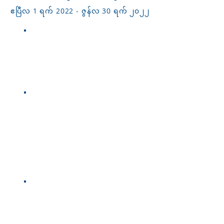
ဧပြီလ 1 ရက် 2022 - ဇွန်လ 30 ရက်
၂၀၂၂
ဝင်ငွေ GAIN
£402,239
ဖောက်သည်များ
ကူညီခဲ့သည်။
၂.၁၂
၁
မြင်ဖူးသော
ကိစ္စများ