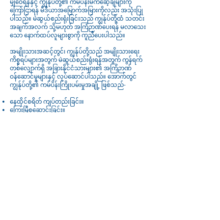
မျှဝေရန်နှင့် ကျွန်ုပ်တို့၏ ကမ်ပိန်းမက်ဆေ့ချ်များကို
ကြော်ငြာရန် မီဒီယာအမြောက်အမြားကိုလည်း အသုံးပြု
ပါသည်။ မဲဆွယ်စည်းရုံးခြင်းသည် ကျွန်ုပ်တို့ထံ သတင်း
အချက်အလက် သို့မဟုတ် အကြံဉာဏ်ပေးရန် မလာသေး
သော နောက်ထပ်လူများစွာကို ကူညီပေးပါသည်။
အမျိုးသားအဆင့်တွင်၊ ကျွန်ုပ်တို့သည် အမျိုးသားရေး
ကိစ္စရပ်များအတွက် မဲဆွယ်စည်းရုံးရန်အတွက် ကွန်ရက်
တစ်လျှောက်ရှိ အခြားနိုင်ငံသားများ၏ အကြံဉာဏ်
ဝန်ဆောင်မှုများနှင့် လုပ်ဆောင်ပါသည်။ အောက်တွင်
ကျွန်ုပ်တို့၏ ကမ်ပိန်းကြိုးပမ်းမှုအချို့ ဖြစ်သည်-
နေထိုင်စရိတ် ကျပ်တည်းခြင်း။
ကြွေးမြီစုဆောင်းခြင်း။
အိုးမဲ့အိမ်မဲ့ဖြစ်မှု လျှော့ချရေးဥပဒေ
အမျိုးသားစားသုံးသူရက်သတ္တပတ်
အလိမ်အညာများ
ခရီးစဉ်ကို ဖျက်သိမ်းလိုက်သည် သို့မဟုတ် နှောင့်နှေးနေ
ပါသလား။
ပါဝင်ဖို့ အဆင်သင့်ဖြစ်ပြီလား။
ဒေသခံပြည်သူတွေကို ထိခိုက်စေတဲ့ ပြဿနာရှိတယ်လို့
ယူဆရင် ကူညီနိုင်မယ်လို့ ထင်ပါတယ်၊
ဆက်သွယ်ပါ။
ပြဿနာကို ပြောပြပါ။
ကျွန်ုပ်တို့သည် Research &amp; Campaigns