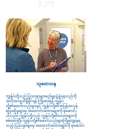
၇.၂၁၇
သုတေသန
ကျွန်ုပ်တို့သည် ပြဿနာများမည်မျှပျံ့နှံ့နေသည်ကို
အတိအကျသိရှိနိုင်ရန် ကြိုးစားရန် ကျွန်ုပ်
တို့၏ဖောက်သည်များနှင့် ကျွန်ုပ်တို့၏အပြန်အလှန်
ပြောဆိုမှုများမှ အထောက်အထားများကို စုဆောင်း
ပါသည်။ ကျွန်ုပ်တို့သည် ကျွန်ုပ်တို့၏ဒေတာများကို
စစ်ဆေးပြီး ကျွန်ုပ်တို့၏ဖောက်သည်များကြုံတွေ့နေရ
သည့် ပြဿနာများမှ အထောက်အထားများကို စုဆောင်း