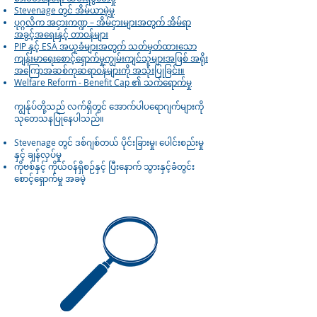
Stevenage တွင် အိမ်ယာမဲ့မှု
ပုဂ္ဂလိက အငှားကဏ္ဍ – အိမ်ငှားများအတွက် အိမ်ရာ
အခွင့်အရေးနှင့် တာဝန်များ
PIP နှင့် ESA အယူခံများအတွက် သတ်မှတ်ထားသော
ကျန်းမာရေးစောင့်ရှောက်မှုကျွမ်းကျင်သူများအဖြစ် အရိုး
အကြောအဆစ်ကုဆရာဝန်များကို အသုံးပြုခြင်း။
Welfare Reform - Benefit Cap ၏ သက်ရောက်မှု
ကျွန်ုပ်တို့သည် လက်ရှိတွင် အောက်ပါပရောဂျက်များကို
သုတေသနပြုနေပါသည်။
Stevenage တွင် ဒစ်ဂျစ်တယ် ပိုင်းခြားမှု၊ ပေါင်းစည်းမှု
နှင့် ချန်လှပ်မှု
ကိုဗစ်နှင့် ကိုယ်ဝန်ရှိစဉ်နှင့် ပြီးနောက် သွားနှင့်ခံတွင်း
စောင့်ရှောက်မှု အခမဲ့