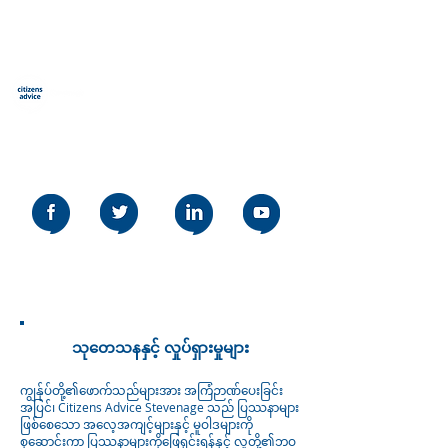
နိုင်ငံသားများအကြံပေး
Stevenage
Our social media policy can be read
here
သုတေသနနှင့် လှုပ်ရှားမှုများ
ကျွန်ုပ်တို့၏ဖောက်သည်များအား အကြံဉာဏ်ပေးခြင်း
အပြင်၊ Citizens Advice Stevenage သည် ပြဿနာများ
ဖြစ်စေသော အလေ့အကျင့်များနှင့် မူဝါဒများကို
စုဆောင်းကာ ပြဿနာများကိုဖြေရှင်းရန်နှင့် လူတို့၏ဘဝ