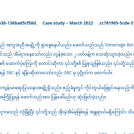
b-136bad5cf58d_ Case study – March 2022 _cc781905-5cde
သည် အကူအညီအချို့ကို ရှာဖွေနေပါသည်။
ဖောက်သည်သည် Stevenage Borough
သည် အိမ်ငှားနေသော်လည်း လွန်ခဲ့သော ၂ ပတ်ခန့်က သေဆုံးသွားခဲ့သည်။ ဖခင
ူ၏ ထောက်ပံ့ကြေးကို တောင်းဆိုကာ ၎င်းတို့၏ ပြုစုသူဖြစ်သည်။ ၎င်းတို့သည် 
်ရန် SBC နှင့် ချိန်းဆိုထားသော်လည်း SBC မှ ပုဂ္ဂိုလ်က မတက်ပါ။
ျန်းမာရေးပြဿနာအချို့ရှိသည်။ ဧည့်ခံမှုတွင် ကိုင်တွယ်ဖြေရှင်းနေသည့်ကိစ္
 အကြံပြုရန် ဖောက်သည်အား ပြန်ခေါ်မည်ဟု ဆုံးဖြတ်ခဲ့သည်။
ှားခသည် လုံခြုံပြီး ၎င်းတို့သည် အိုးမဲ့အိမ်မဲ့ဖြစ်ရန် အန္တရာယ်မရှိကြောင်း 