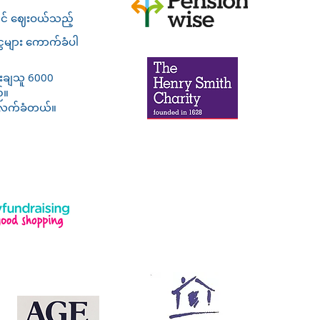
တွင် ဈေးဝယ်သည့်
များ ကောက်ခံပါ​
းချသူ 6000
်။
 လက်ခံတယ်။