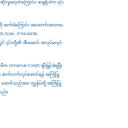
မှုမဟုတ်ကြောင်း၊ ဆန္ဒရှိပါက ၎င်း
်းကို ဆက်ခံကြောင်း အထောက်အထားမ
05-5cde -3194-bb3b-
င် ၎င်းတို့၏ အီးမေးလ် အလုပ်မလုပ်
niversal Credit ချီးမြှင့်ခံရပြီး
းကို ဆက်လက်လုပ်ဆောင်ရန် အကြံပြု
ောက်သည်အား ကျွန်ုပ်တို့ အကြံပြု
သည်။