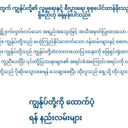
က် ကျွန်ုပ်တို့၏ လူမှုရေးနှင့် စီးပွားရေး စုစုပေါင်းတန်ဖိုးသ
ရှိမည်ဟု ခန့်မှန်းပါသည်။
် လျှို့ဝှက်လွတ်လပ်သော အရည်အသွေးဖြင့် အသိအမှတ်ပြုထားသော 
ကျွန်ုပ်တို့သည် မယုံကြည်နိုင်လောက်သော ဝန်ထမ်းများနှင့် စေတနာ့
။ ကျွန်ုပ်တို့သည် ကျွန်ုပ်တို့ထံလာလာသောပြဿနာကို ဖြေရှင်းရုံ
း ကူညီပေးပြီး ၎င်းတို့ပြဿနာများ၏ အရင်းခံအကြောင်းအရင်းကို လူ
းတို့သည် ပိုဆိုးမသွားစေရန် သေချာစေပြီး ထိုလူသည် ရှေ့သို့ တိုးသွား
ကျွန်ုပ်တို့ကို ထောက်ပံ့
ရန် နည်းလမ်းများ