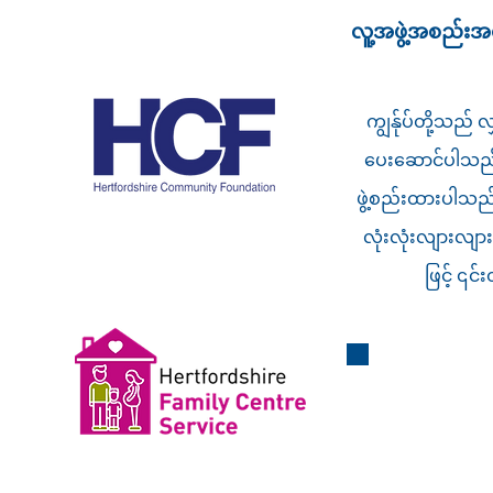
လူ့အဖွဲ့အစည်းအတွ
ကျွန်ုပ်တို့သည
ပေးဆောင်ပါသည်။ 
ဖွဲ့စည်းထားပါသည်
လုံးလုံးလျားလျာ
ဖြင့် ၎င်