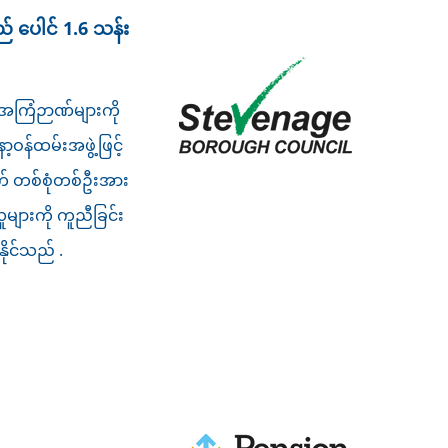
ည် ပေါင် 1.6 သန်း
အကြံဉာဏ်များကို
ဝန်ထမ်းအဖွဲ့ဖြင့်
ထက် တစ်စုံတစ်ဦးအား
များကို ကူညီခြင်း
နိုင်သည် .