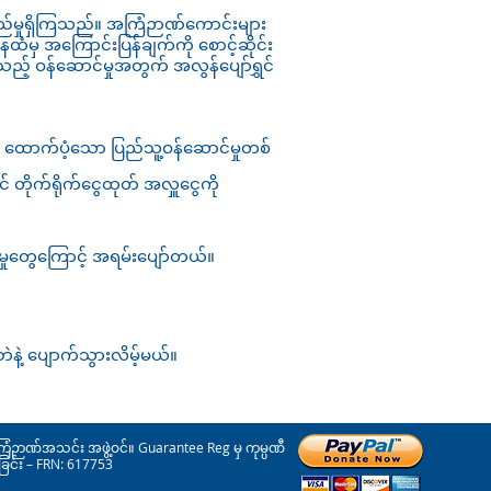
းလည်မှုရှိကြသည်။ အကြံဉာဏ်ကောင်းများ
ထံမှ အကြောင်းပြန်ချက်ကို စောင့်ဆိုင်း
့် ဝန်ဆောင်မှုအတွက် အလွန်ပျော်ရွှင်
ှ ထောက်ပံ့သော ပြည်သူ့ဝန်ဆောင်မှုတစ်
် တိုက်ရိုက်ငွေထုတ် အလှူငွေကို
ညီမှုတွေကြောင့် အရမ်းပျော်တယ်။
နဲ့ ပျောက်သွားလိမ့်မယ်။
ြံဉာဏ်အသင်း အဖွဲ့ဝင်။ Guarantee Reg မှ ကုမ္ပဏီ
ခြင်း – FRN: 617753