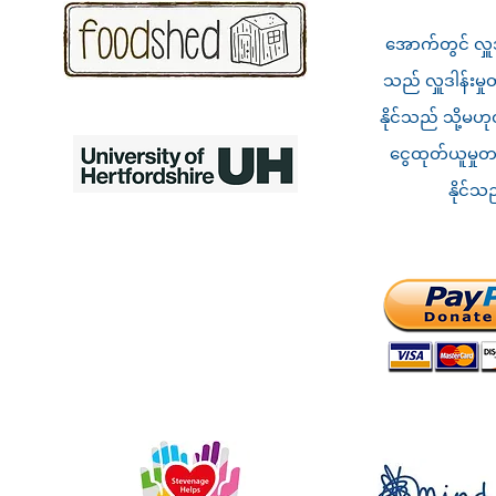
အောက်တွင် လှူဒ
သည် လှူဒါန်းမှုတ
နိုင်သည် သို့မဟု
ငွေထုတ်ယူမှုတစ
နိုင်သ