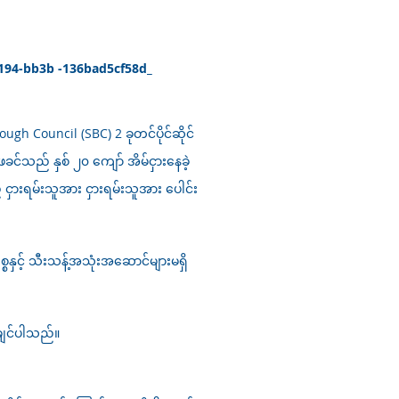
-3194-bb3b -136bad5cf58d_
 Council (SBC) 2 ခုတင်ပိုင်ဆိုင်
်သည် နှစ် ၂၀ ကျော် အိမ်ငှားနေခဲ့
ငှားရမ်းသူအား ငှားရမ်းသူအား ပေါင်း
စနှင့် သီးသန့်အသုံးအဆောင်များမရှိ
သိချင်ပါသည်။