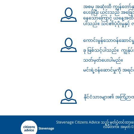
အစမှ အဆုံးထိ ကျွန်တော်နှ
ပေးခဲ့ပြီး ယင်းသည် အခြေအ
နေသောကြောင့် ယနေ့အထိ ပြ
ပါသည်။ သင်၏ပံ့ပိုးမှုနှင
ကောင်းမွန်သောဝန်ဆောင်မှ
ခု ဖြစ်သင့်ပါသည်။ ကျွန်ု
သတ်မှတ်ပေးပါမည်။
မင်းရဲ့ဝန်ဆောင်မှုကို အရင
နိုင်ငံသားများ၏ အကြံဉာဏ
Stevenage Citizens Advice သည် မှတ်ပုံတင်ထားသေ
လီမိတက်။ အမှတ် 038