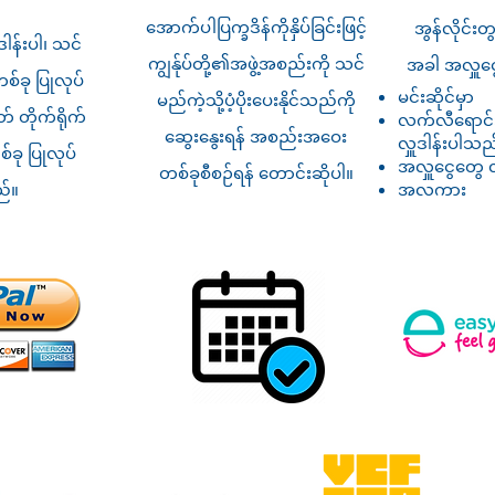
အောက်ပါပြက္ခဒိန်ကိုနှိပ်ခြင်းဖြင့်
အွန်လိုင်း
ါန်းပါ၊ သင်
ကျွန်ုပ်တို့၏အဖွဲ့အစည်းကို သင်
အခါ အလှူငွေ
စ်ခု ပြုလုပ်
မင်းဆိုင်မှာ
မည်ကဲ့သို့ပံ့ပိုးပေးနိုင်သည်ကို
တ် တိုက်ရိုက်
လက်လီရောင်
ဆွေးနွေးရန် အစည်းအဝေး
လှူဒါန်းပါသည
်ခု ပြုလုပ်
အလှူငွေတွေ
တစ်ခုစီစဉ်ရန် တောင်းဆိုပါ။
ည်။
အလကား