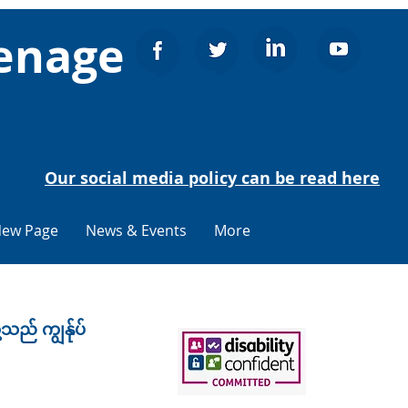
venage
Our social media policy can be read here
ew Page
News & Events
More
့သည် ကျွန်ုပ်
m