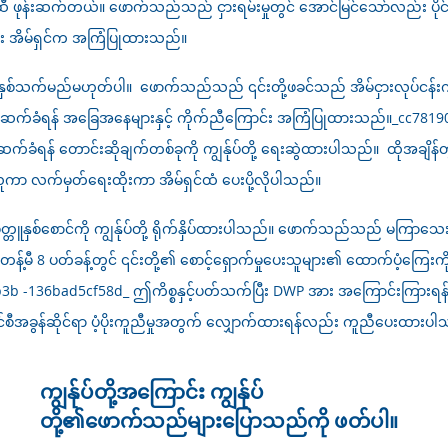
းဆက်တယ်။ ဖောက်သည်သည် ငှားရမ်းမှုတွင် အောင်မြင်သော်လည်း ပိုင်ဆိုင်
ြောင်း အိမ်ရှင်က အကြံပြုထားသည်။
နှစ်သက်မည်မဟုတ်ပါ။ ဖောက်သည်သည် ၎င်းတို့ဖခင်သည် အိမ်ငှားလုပ်ငန
 ဆက်ခံရန် အခြေအနေများနှင့် ကိုက်ညီကြောင်း အကြံပြုထားသည်။_cc7819
ံရန် တောင်းဆိုချက်တစ်ခုကို ကျွန်ုပ်တို့ ရေးဆွဲထားပါသည်။ ထိုအချိန်တွ
ူကာ လက်မှတ်ရေးထိုးကာ အိမ်ရှင်ထံ ပေးပို့လိုပါသည်။
ူနှစ်စောင်ကို ကျွန်ုပ်တို့ ရိုက်နှိပ်ထားပါသည်။
ဖောက်သည်သည် မကြာသေးမီက U
န့်မီ 8 ပတ်ခန့်တွင် ၎င်းတို့၏ စောင့်ရှောက်မှုပေးသူများ၏ ထောက်ပံ့ကြေ
 -136bad5cf58d_ ဤကိစ္စနှင့်ပတ်သက်ပြီး DWP အား အကြောင်းကြားရန် ဖ
အခွန်ဆိုင်ရာ ပံ့ပိုးကူညီမှုအတွက် လျှောက်ထားရန်လည်း ကူညီပေးထားပါ
ကျွန်ုပ်တို့အကြောင်း ကျွန်ုပ်
တို့၏ဖောက်သည်များပြောသည်ကို ဖတ်ပါ။