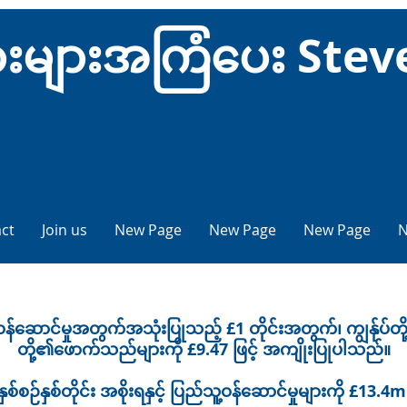
ံသားများအကြံပေး Ste
ct
Join us
New Page
New Page
New Page
N
၏ဝန်ဆောင်မှုအတွက်အသုံးပြုသည့် £1 တိုင်းအတွက်၊ ကျွန်ုပ်တို
တို့၏ဖောက်သည်များကို £9.47 ဖြင့် အကျိုးပြုပါသည်။
နှစ်စဉ်နှစ်တိုင်း အစိုးရနှင့် ပြည်သူ့ဝန်ဆောင်မှုများကို £13.4