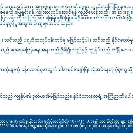
င့် ဆွေးနွေးခဲ့သော အရာရှိများအားလုံး ဖော်ရွေစွာ ကူညီပေးကြပြီး နာ
နေကို ဖြေရှင်းရန် ကြိုးစားလုပ်ဆောင်ရန် ကူညီပေးခဲ့သည်။ အခြားရှေ့နေ
ဿနာကို အပြည့်အဝ ဖြေရှင်းနိုင်ခြင်း မရှိသေးသော်လည်း လက်ခံရရှိသည
့် လမ်းညွှန်မှုအတွက် ကျေးဇူးတင်ပါသည်။
ု ၊ သင်သည် ပရဟိတလုပ်ငန်းတစ်ခု မဖြစ်သင့်ပါ ၊ သင်သည် နိုင်ငံတော်မ
ပ်သည် ငွေရေးကြေးရေးအရ တည်ငြိမ်ပြီးသည်နှင့် ကျွန်ုပ်သည် ကျိန်းသေပင
်ကသုံးဖူးတဲ့ ဝန်ဆောင်မှုအတွက် ငါအရမ်းပျော်ပြီး လိုအပ်နေတဲ့ ပံ့ပိုးကူ
်သည် ကျွန်ုပ်၏ ဒုတိယအိမ်ဖြစ်သည်။ နိုင်ငံသားတွေရဲ့ အကြံဉာဏ်မပါဘဲ
ာ Charity တစ်ခုဖြစ်သည်။ မှတ်ပုံတင်နံပါတ်- 1077414 A အမျိုးသားနိုင်ငံသားများ အက
36106 အင်္ဂလန် ဘဏ္ဍာရေးဆိုင်ရာ ကျင့်ဝတ်အာဏာပိုင်မှ အခွင့်အာဏာနှင့် ထိန်းကျောင်း