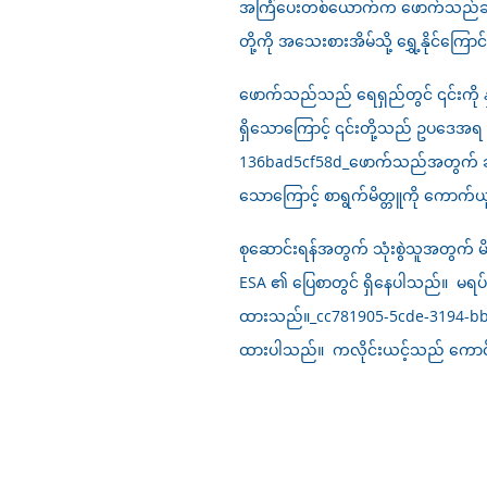
အကြံပေးတစ်ယောက်က ဖောက်သည်ဆီ ဖုန်
တို့ကို အသေးစားအိမ်သို့ ရွှေ့နိုင်က
ဖောက်သည်သည် ရေရှည်တွင် ၎င်းကို 
ရှိသောကြောင့် ၎င်းတို့သည် ဥပဒေအရ
136bad5cf58d_
ဖောက်သည်အတွက် ဆက်ခ
သောကြောင့် စာရွက်မိတ္တူကို ကောက်ယ
စုဆောင်းရန်အတွက် သုံးစွဲသူအတွက် မိတ္တ
ESA ၏ ပြေစာတွင် ရှိနေပါသည်။ မရပ်တ
ထားသည်။_cc781905-5cde-3194-bb3b
ထားပါသည်။ ကလိုင်းယင့်သည် ကောင်စီ