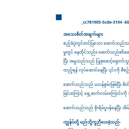
_cc781905-5cde-3194 -bb3
အသေးစိတ်အချက်များ
ဧည့်ခံပွဲတွင်တင်ပြသော ဖောက်သည်
မှုတွင် နေထိုင်သည်။ ဖောက်သည်၏ဖခင်
ပြီး အမှုသည်သည် ပြုစုစောင့်ရှောက်သ
ထည့်ရန် လုပ်ဆောင်နေပြီး ၎င်းကို စီစဥ
ဖောက်သည်သည် မသန်စွမ်းဖြစ်ပြီး စိတ်က
ခြင်းကြောင့် ရှေ့ဆက်လမ်းကြောင်းကို
ဖောက်သည်သည် စိုးရိမ်ပူပန်နေပြီး အိမ်င
ကျွန်ုပ်တို့ မည်သို့ကူညီပေးခဲ့သည်-