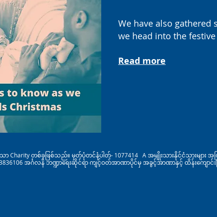
W
e have also gathered 
we head into the festive
Read more
ာ Charity တစ်ခုဖြစ်သည်။ မှတ်ပုံတင်နံပါတ်- 1077414 A အမျိုးသားနိုင်ငံသားများ အက
36106 အင်္ဂလန် ဘဏ္ဍာရေးဆိုင်ရာ ကျင့်ဝတ်အာဏာပိုင်မှ အခွင့်အာဏာနှင့် ထိန်းကျောင်း