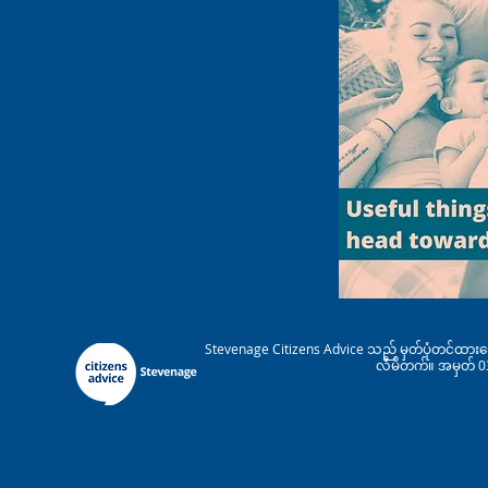
Stevenage Citizens Advice သည် မှတ်ပုံတင်ထားသေ
လီမိတက်။ အမှတ် 038