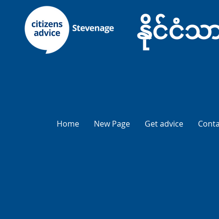
နိုင်င
Home
New Page
Get advice
Conta