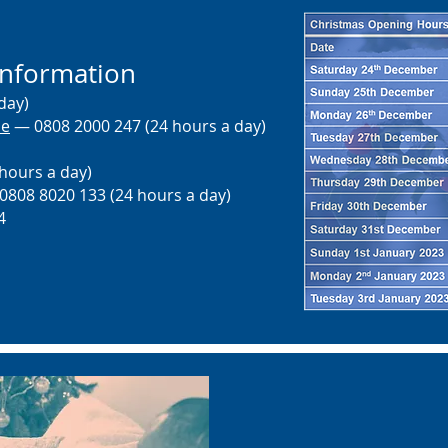
information
day)
ne
— 0808 2000 247 (24 hours a day)
hours a day)
808 8020 133 (24 hours a day)
4