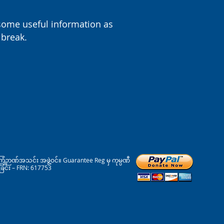
some useful information as
 break.
ြံဉာဏ်အသင်း အဖွဲ့ဝင်။ Guarantee Reg မှ ကုမ္ပဏီ
ခြင်း – FRN: 617753