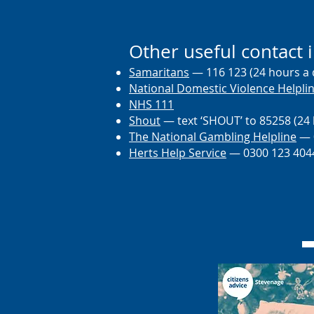
Other useful contact 
Samaritans
— 116 123 (24 hours a 
National Domestic Violence Helpli
NHS 111
Shout
— text ‘SHOUT’ to 85258 (24 
The National Gambling Helpline
— 0
Herts He
lp Service
— 0300 123 404