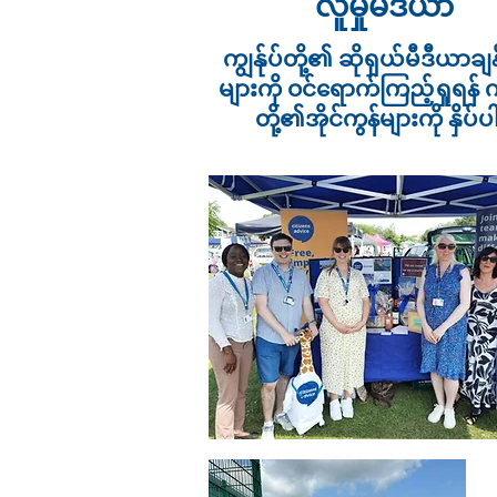
လူမှုမီဒီယာ
ကျွန်ုပ်တို့၏ ဆိုရှယ်မီဒီယာချ
များကို ဝင်ရောက်ကြည့်ရှုရန် ကျ
တို့၏အိုင်ကွန်များကို နှိပ်ပ