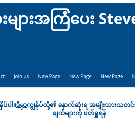
ံသားများအကြံပေး Ste
ct
Join us
New Page
New Page
New Page
N
နှိပ်ပါ။
ဒီမှာ
ကျွန်ုပ်တို့၏ နောက်ဆုံးရ အမျိုးသားသတင်
ချက်များကို ဖတ်ရှုရန်