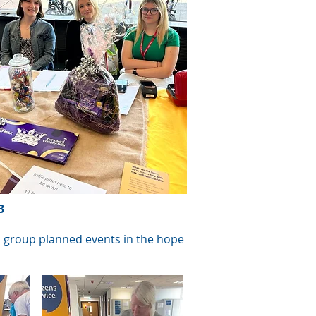
3
ch group planned events in the hope