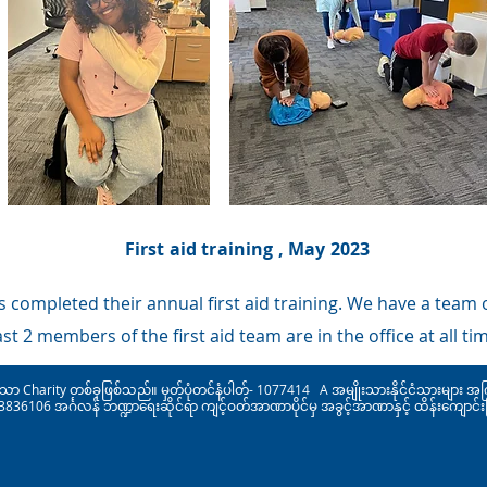
First aid training , May 2023
 completed their annual first aid training. We have a team of
ast 2 members of the first aid team are in the office at all ti
ာ Charity တစ်ခုဖြစ်သည်။ မှတ်ပုံတင်နံပါတ်- 1077414 A အမျိုးသားနိုင်ငံသားများ အက
36106 အင်္ဂလန် ဘဏ္ဍာရေးဆိုင်ရာ ကျင့်ဝတ်အာဏာပိုင်မှ အခွင့်အာဏာနှင့် ထိန်းကျောင်း