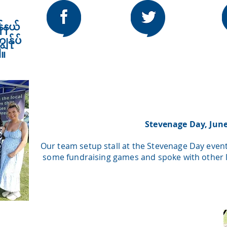
န်နယ်
ွန်ုပ်
ါ။
Stevenage Day, Jun
Our team setup stall at the Stevenage Day even
some fundraising games and spoke with other lo