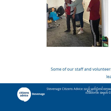
Some of our staff and volunteers
le
Stevenage Citizens Advice သည် မှတ်ပုံတင်ထားသေ
လီမိတက်။ အမှတ် 038