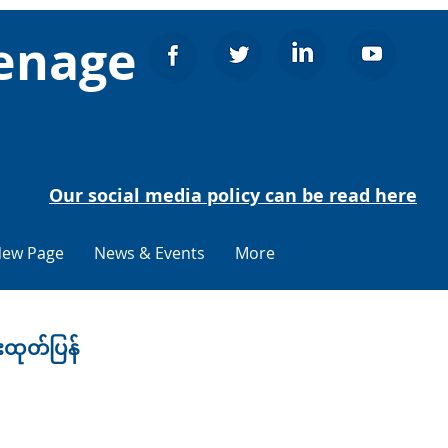
venage
Our social media policy can be read here
ew Page
News & Events
More
းထုတ်ပြန်