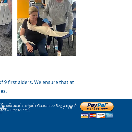
 9 first aiders. We ensure that at
mes.
ြံဉာဏ်အသင်း အဖွဲ့ဝင်။ Guarantee Reg မှ ကုမ္ပဏီ
ခြင်း – FRN: 617753