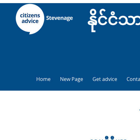
နိုင်င
Home
New Page
Get advice
Conta