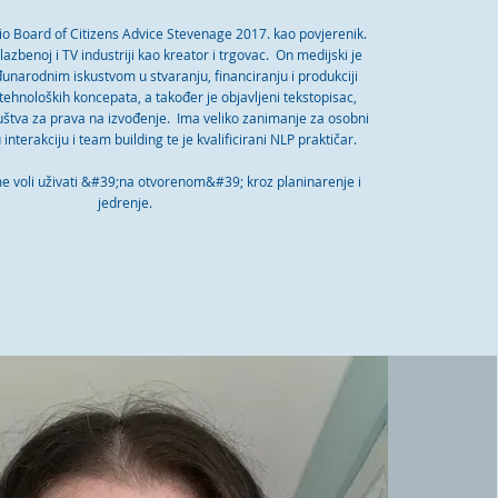
io Board of Citizens Advice Stevenage 2017. kao povjerenik.
lazbenoj i TV industriji kao kreator i trgovac. On medijski je
narodnim iskustvom u stvaranju, financiranju i produkciji
 tehnoloških koncepata, a također je objavljeni tekstopisac,
ruštva za prava na izvođenje. Ima veliko zanimanje za osobni
interakciju i team building te je kvalificirani NLP praktičar.
e voli uživati &#39;na otvorenom&#39; kroz planinarenje i
jedrenje.