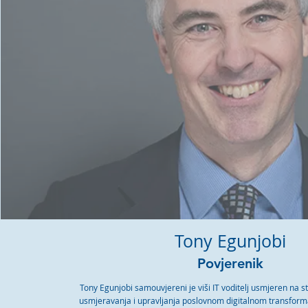
T
ony Egunjobi
Povjerenik
Tony Egunjobi samouvjereni je viši IT voditelj usmjeren na s
usmjeravanja i upravljanja poslovnom digitalnom transfor