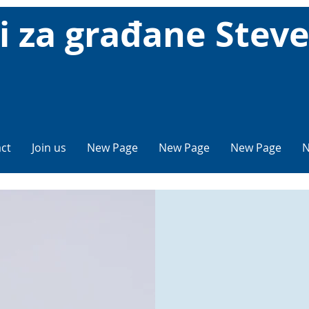
ti za građane Stev
ct
Join us
New Page
New Page
New Page
N