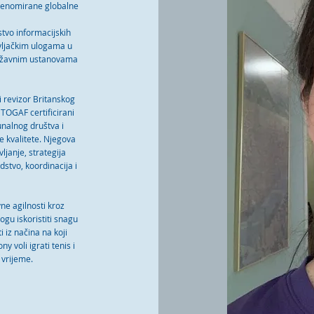
 renomirane globalne
stvo informacijskih
avljačkim ulogama u
 državnim ustanovama
i revizor Britanskog
 TOGAF certificirani
unalnog društva i
e kvalitete. Njegova
ljanje, strategija
dstvo, koordinacija i
ne agilnosti kroz
gu iskoristiti snagu
i iz načina na koji
 voli igrati tenis i
 vrijeme.