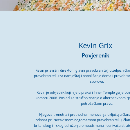
Kevin Grix
Povjerenik
Kevin je izvršni direktor i glavni pravobranitelj u željeznič
pravobranitelju za namještaj i poboljšanje doma i pravobran
sporova.
Kevin je odvjetnik koji nije u praksi i Inner Temple ga je p
komoru 2008. Posjeduje stručno znanje o alternativnom rj
potrošačkom pravu.
Njegova trenutna i prethodna imenovanja uključuju čla
odbora pri Nezavisnom nogometnom pravobranitelju, član
britanskog i irskog udruženja ombudsmana i osnivača stra