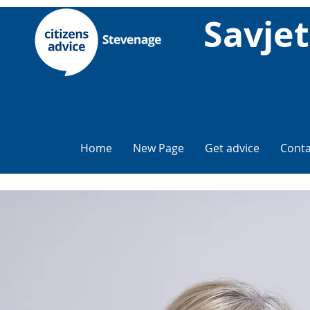
Savje
Home
New Page
Get advice
Conta