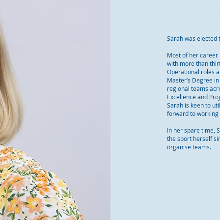
Sarah was elected 
Most of her career 
with more than thi
Operational roles a
Master’s Degree in 
regional teams acr
Excellence and Proj
Sarah is keen to uti
forward to working 
In her spare time, 
the sport herself s
organise teams.