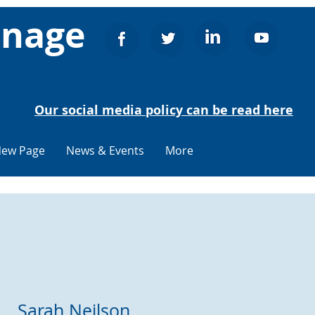
enage
Our social media policy can be read here
ew Page
News & Events
More
Sarah Neilson