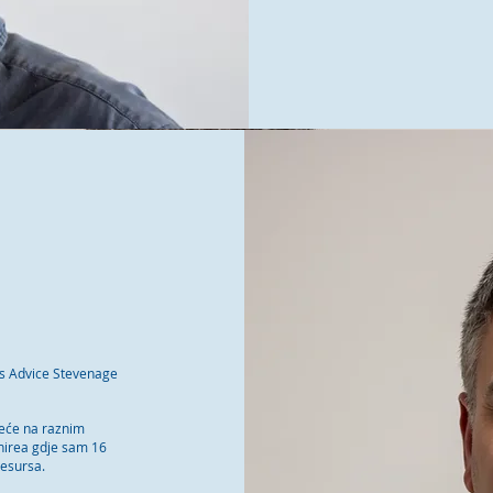
ens Advice Stevenage
jeće na raznim
shirea gdje sam 16
resursa.