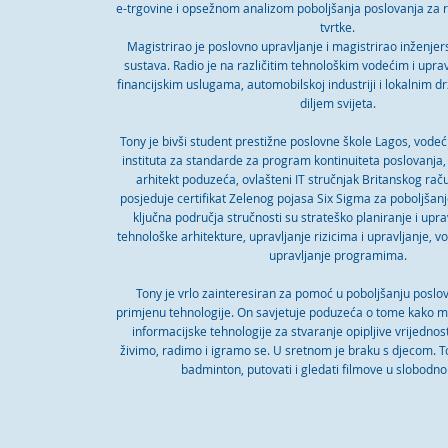
e-trgovine i opsežnom analizom poboljšanja poslovanja za
tvrtke.
Magistrirao je poslovno upravljanje i magistrirao inženjer
sustava. Radio je na različitim tehnološkim vodećim i upr
financijskim uslugama, automobilskoj industriji i lokalnim
diljem svijeta.
Tony je bivši student prestižne poslovne škole Lagos, vodeć
instituta za standarde za program kontinuiteta poslovanja,
arhitekt poduzeća, ovlašteni IT stručnjak Britanskog rač
posjeduje certifikat Zelenog pojasa Six Sigma za poboljšanj
ključna područja stručnosti su strateško planiranje i uprav
tehnološke arhitekture, upravljanje rizicima i upravljanje, vo
upravljanje programima.
Tony je vrlo zainteresiran za pomoć u poboljšanju poslov
primjenu tehnologije. On savjetuje poduzeća o tome kako mo
informacijske tehnologije za stvaranje opipljive vrijednost
živimo, radimo i igramo se. U sretnom je braku s djecom. Tony
badminton, putovati i gledati filmove u slobodno