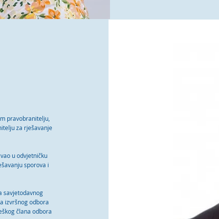
kom pravobranitelju,
itelju za rješavanje
ozvao u odvjetničku
ešavanju sporova i
na savjetodavnog
a izvršnog odbora
teškog člana odbora