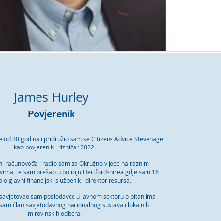
James Hurley
Povjerenik
še od 30 godina i pridružio sam se Citizens Advice Stevenage
kao povjerenik i rizničar 2022.
ani računovođa i radio sam za Okružno vijeće na raznim
ovima, te sam prešao u policiju Hertfordshirea gdje sam 16
io glavni financijski službenik i direktor resursa.
 savjetovao sam poslodavce u javnom sektoru o pitanjima
 sam član savjetodavnog nacionalnog sustava i lokalnih
mirovinskih odbora.