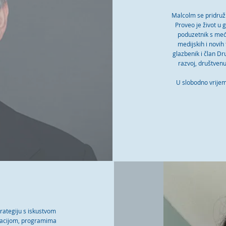
Malcolm se pridruž
Proveo je život u g
poduzetnik s među
medijskih i novih
glazbenik i član D
razvoj, društvenu 
U slobodno vrijem
trategiju s iskustvom
macijom, programima