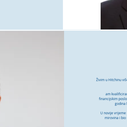
Živim u Hitchinu vi
am kvalificir
financijskim posl
godina b
U novije vrijeme
mirovina i bio