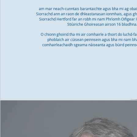
am mar neach-cunntais barantaichte agus bha mi ag oba
Siorrachd ann an raon de dhleastanasan ionmhais, agus ghl
Siorrachd Hertford far an robh mi nam Phrìomh Oifigear
Stiùiriche Ghoireasan airson 16 bliadhna
O chionn ghoirid tha mi air comhairle a thoirt do luchd-f
phoblaich air cùisean peinnsein agus bha mi nam bha
comhairleachaidh sgeama nàiseanta agus bùird peinns