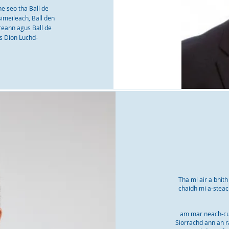
e seo tha Ball de
meileach, Ball den
eann agus Ball de
s Dìon Luchd-
Tha mi air a bhith
chaidh mi a-stea
am mar neach-cun
Siorrachd ann an r