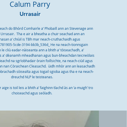
Calum Parry
Urrasair
each do Bhòrd Comhairle a’ Phobaill ann an Stevenage ann
Urrasair. Tha e air a bheatha a chuir seachad ann an
asan a’ chiùil is TBh mar neach-cruthachaidh agus
c781905-5cde-3194-bb3b_536d_ He na neach-tionnsgain
e cliù eadar-nàiseanta ann a bhith a’ tòiseachadh, a’
 a’ dèanamh mheadhanan agus bun-bheachdan teicneòlais
deachd na sgrìobhadair òrain foillsichte, na neach-ciùil agus
nn nan Còraichean Cleasachd. ùidh mhòr ann an leasachadh
brachadh sòisealta agus togail sgioba agus tha e na neach-
dreuchd NLP le teisteanas.
aige is toil leis a bhith a’ faighinn tlachd às an ‘a-muigh’ tro
choiseachd agus seòladh.