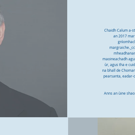
Chaidh Calum a-st
an 2017 mar 
gnìomhach
margraiche._c
mheadhanan l
maoineachadh agus
ùr, agus tha e cui
na bhall de Choma
pearsanta, eadar-o
Anns an ùine shaor 