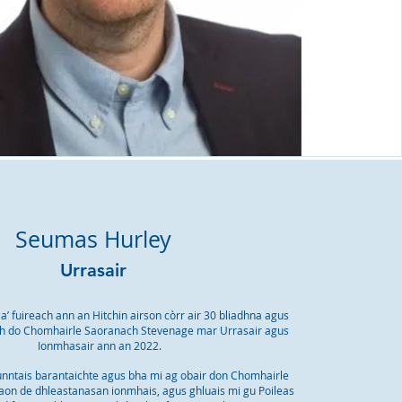
Seumas Hurley
Urrasair
 a’ fuireach ann an Hitchin airson còrr air 30 bliadhna agus
ch do Chomhairle Saoranach Stevenage mar Urrasair agus
Ionmhasair ann an 2022.
ntais barantaichte agus bha mi ag obair don Chomhairle
aon de dhleastanasan ionmhais, agus ghluais mi gu Poileas