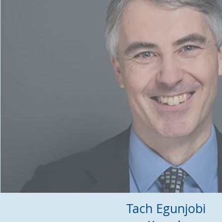
T
ach Egunjobi