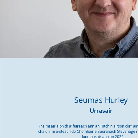
Seumas Hurley
Urrasair
Tha mi air a bhith a’ fuireach ann an Hitchin airson còrr a
chaidh mi a-steach do Chomhairle Saoranach Stevenage 
Ionmhasair ann an 2022.