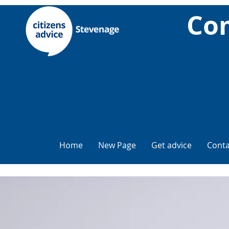
Com
Home
New Page
Get advice
Conta