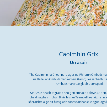
Caoimhin Grix
Urrasair
Tha Caoimhin na Cheannard agus na Phrìomh Ombudsm
na Rèile, an Ombudsman Àirneis &amp; Leasachadh Da
Ombudsman Fuasgladh Connspaid.
&#39;S e neach-tagraidh neo-ghnìomhach a th&#39; ann
chaidh a ghairm chun Bhàr leis an Teampall a-staigh ann 
sònraichte aige air fuasgladh connspaidean eile agus lagh