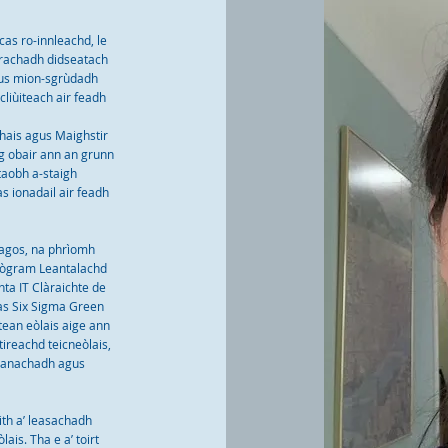
cas ro-innleachd, le
arrachadh didseatach
gus mion-sgrùdadh
liùiteach air feadh
ais agus Maighstir
ag obair ann an grunn
taobh a-staigh
s ionadail air feadh
Lagos, na phrìomh
Prògram Leantalachd
nta IT Clàraichte de
as Six Sigma Green
tean eòlais aige ann
tireachd teicneòlais,
rdanachadh agus
ith a’ leasachadh
ais. Tha e a’ toirt