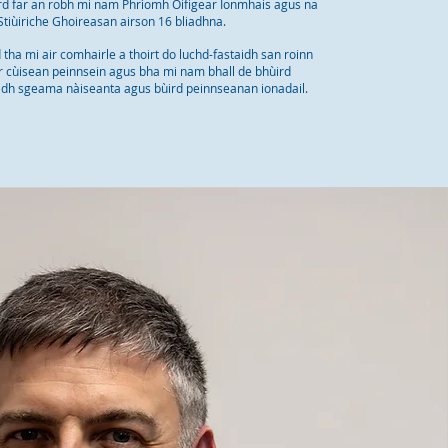
rd far an robh mi nam Phrìomh Oifigear Ionmhais agus na
Stiùiriche Ghoireasan airson 16 bliadhna.
 tha mi air comhairle a thoirt do luchd-fastaidh san roinn
r cùisean peinnsein agus bha mi nam bhall de bhùird
dh sgeama nàiseanta agus bùird peinnseanan ionadail.