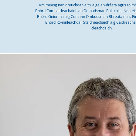
Am measg nan dreuchdan a th’ aige an-dràsta agus roimh
Bhòrd Comhairleachaidh an Ombudsman Ball-coise Neo-eisi
Bhòrd Gnìomha aig Comann Ombudsman Bhreatainn is Èir
Bhòrd Ro-innleachdail Stèidheachaidh aig Caidreacha
cleachdaidh.