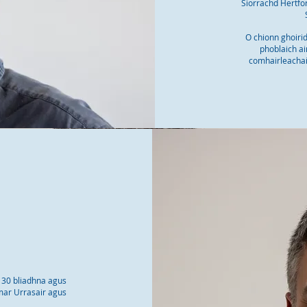
Siorrachd Hertfo
O chionn ghoirid
phoblaich ai
comhairleachai
ir 30 bliadhna agus
mar Urrasair agus