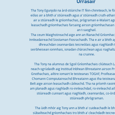
Urrasair
Tha Tony Egunjobi na àrd-stiùiriche IT fèin-chinnteach, le fò
eòlas air a bhith a’ stiùireadh agus a’ stiùireadh cruth-ath
air a stiùireadh le gnìomhachas, prògraman e-Malairt a
leasachadh gnìomhachais farsaing airson gnìomhachasan c
an t-saoghail.
Tha ceum Maighstireachd aige ann an Rianachd Gnìomhach
Innleadaireachd Siostaman Fiosrachaidh. Tha e air a bhith 
dhreuchdan ceannardais teicneòlais agus riaghlaidh 
seirbheisean ionmhais, ionadan chàraichean agus riaghalta
na cruinne.
Tha Tony na alumnus de Sgoil Gnìomhachais cliùiteach 
neach-sgrùdaidh aig Institiud Inbhean Bhreatainn airson 
Gnothachais, ailtire iomairt le teisteanas TOGAF, Proifeasa
Chomann Coimpiutaireachd Bhreatainn agus tha teistean
Belt aige airson leasachadh càileachd. Tha na prìomh raoin
am planadh agus riaghladh ro-innleachdail, ro-innleachd ail
stiùireadh cunnairt agus riaghladh, ceannardas, co-ò
stiùireadh phrògraman.
Tha ùidh mhòr aig Tony ann a bhith a’ cuideachadh le bh
sùbailteachd gnìomhachais tro bhith a’ cleachdadh teicneòl