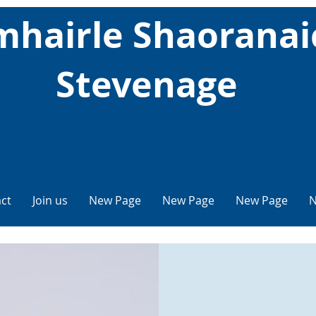
hairle Shaoranai
Stevenage
ct
Join us
New Page
New Page
New Page
N