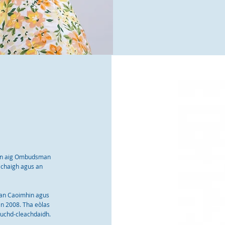
an aig Ombudsman
chaigh agus an
 an Caoimhin agus
an 2008. Tha eòlas
 luchd-cleachdaidh.