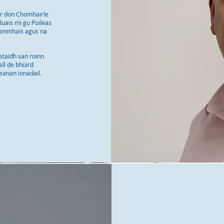
ir don Chomhairle
uais mi gu Poileas
 Ionmhais agus na
.
astaidh san roinn
ll de bhùird
eanan ionadail.