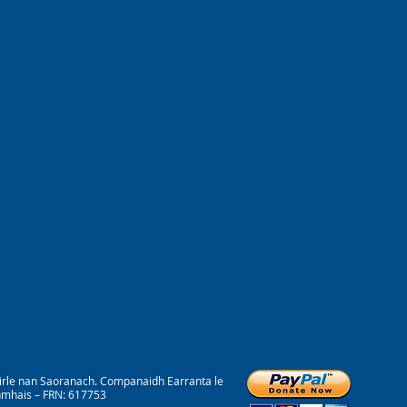
irle nan Saoranach. Companaidh Earranta le
onmhais – FRN: 617753