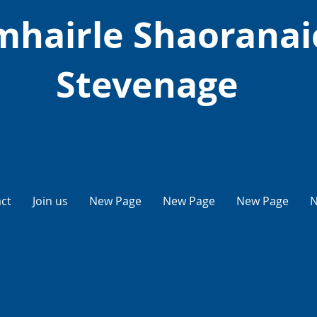
hairle Shaoranai
Stevenage
ct
Join us
New Page
New Page
New Page
N