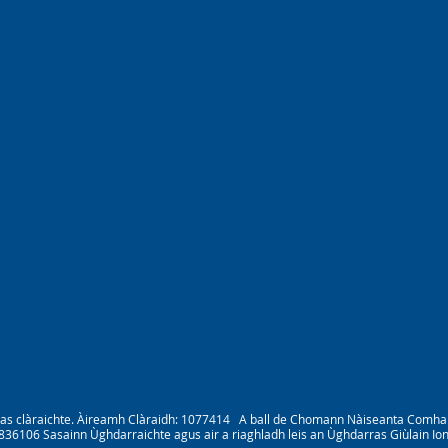
nas clàraichte. Àireamh Clàraidh: 1077414 A ball de Chomann Nàiseanta Comha
3836106 Sasainn Ùghdarraichte agus air a riaghladh leis an Ùghdarras Giùlain I