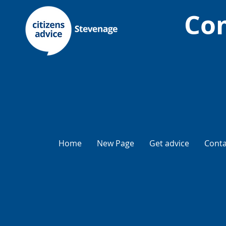
Com
Home
New Page
Get advice
Conta