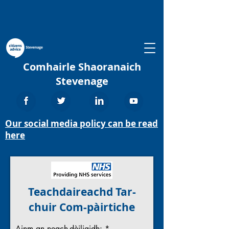
Comhairle Shaoranaich
Stevenage
Our social media policy can be read
here
Teachdaireachd Tar-
chuir Com-pàirtiche
Ainm an neach-dèiligidh: