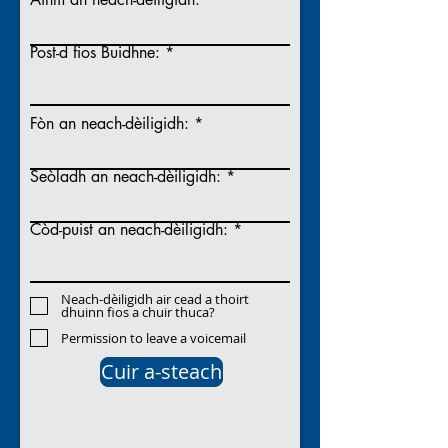
Post-d fios Buidhne:
Fòn an neach-dèiligidh:
Seòladh an neach-dèiligidh:
Còd-puist an neach-dèiligidh:
Neach-dèiligidh air cead a thoirt
dhuinn fios a chuir thuca?
Permission to leave a voicemail
Cuir a-steach