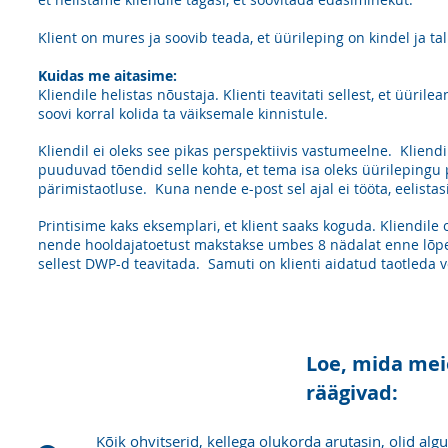
Klient on mures ja soovib teada, et üürileping on kindel ja ta
Kuidas me aitasime:
Kliendile helistas nõustaja. Klienti teavitati sellest, et üüril
soovi korral kolida ta väiksemale kinnistule.
Kliendil ei oleks see pikas perspektiivis vastumeelne. Kliend
puuduvad tõendid selle kohta, et tema isa oleks üürileping
pärimistaotluse. Kuna nende e-post sel ajal ei tööta, eelistas
Printisime kaks eksemplari, et klient saaks koguda.
Kliendile 
nende hooldajatoetust makstakse umbes 8 nädalat enne lõpe
sellest DWP-d teavitada. Samuti on klienti aidatud taotleda 
Loe, mida mei
räägivad:
Kõik ohvitserid, kellega olukorda arutasin, olid al