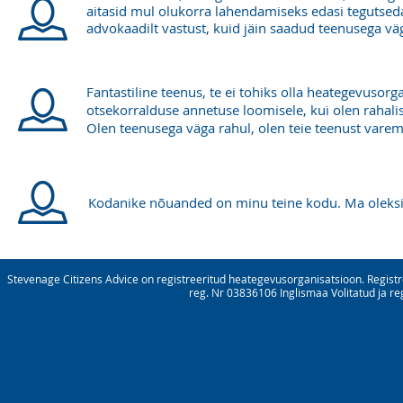
aitasid mul olukorra lahendamiseks edasi tegutseda.
advokaadilt vastust, kuid jäin saadud teenusega vä
Fantastiline teenus, te ei tohiks olla heategevusorg
otsekorralduse annetuse loomisele, kui olen rahalise
Olen teenusega väga rahul, olen teie teenust varem 
Kodanike nõuanded on minu teine kodu. Ma oleksi
Stevenage Citizens Advice on registreeritud heategevusorganisatsioon. Registre
reg. Nr 03836106 Inglismaa Volitatud ja re