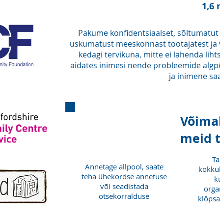
1,6 
Pakume konfidentsiaalset, sõltumatut
uskumatust meeskonnast töötajatest ja va
kedagi tervikuna, mitte ei lahenda lih
aidates inimesi nende probleemide algpõ
ja inimene saa
Võimal
meid 
Ta
Annetage allpool, saate
kokkul
teha ühekordse annetuse
k
või seadistada
orga
otsekorralduse
klõpsa