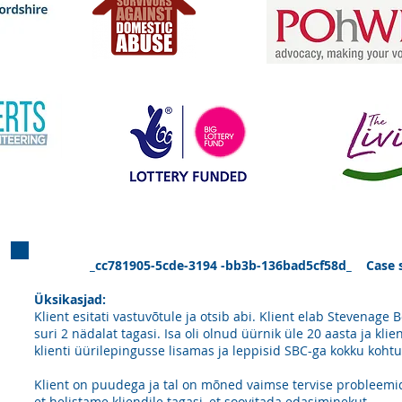
_cc781905-5cde-3194 -bb3b-136bad5cf58d_ Case s
Üksikasjad:
Klient esitati vastuvõtule ja otsib abi.
Klient elab Stevenage Bo
suri 2 nädalat tagasi. Isa oli olnud üürnik üle 20 aasta ja kli
klienti üürilepingusse lisamas ja leppisid SBC-ga kokku kohtu
Klient on puudega ja tal on mõned vaimse tervise probleemid. 
et helistame kliendile tagasi, et soovitada edasiminekut.