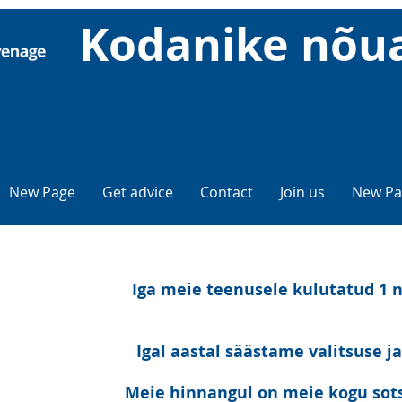
Kodanike nõu
New Page
Get advice
Contact
Join us
New Pa
Iga meie teenusele kulutatud 1 n
Igal aastal säästame valitsuse j
Meie hinnangul on meie kogu sots