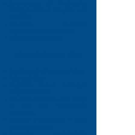
Järelmaksuga või tingimusliku
müügiga ostetud kaupade eest
tasumine
Tasumata tulumaks,
riigikindlustus või käibemaks
Lapse elatis maksmata
Mitteprioriteetsed võlad
Krediitkaardi või poekaardi võlad
Kataloogi võlad
Tagatiseta laenud, sealhulgas
palgapäevalaenud
Tasumata veearved – teie tarnija
ei saa teie veevarustust
katkestada
Hüvitiste enammaksed – peale
maksusoodustuste
Tasumata parkimispiletid