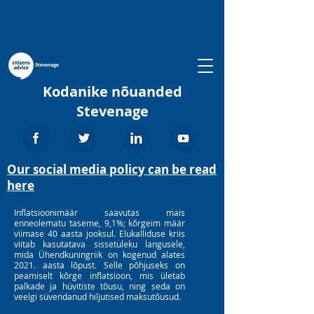
Kodanike nõuanded
Stevenage
Our social media policy can be read
here
Inflatsioonimäär saavutas mais
enneolematu taseme, 9,1%; kõrgeim määr
viimase 40 aasta jooksul. Elukalliduse kriis
viitab kasutatava sissetuleku langusele,
mida Ühendkuningriik on kogenud alates
2021. aasta lõpust. Selle põhjuseks on
peamiselt kõrge inflatsioon, mis ületab
palkade ja hüvitiste tõusu, ning seda on
veelgi süvendanud hiljutised maksutõusud.