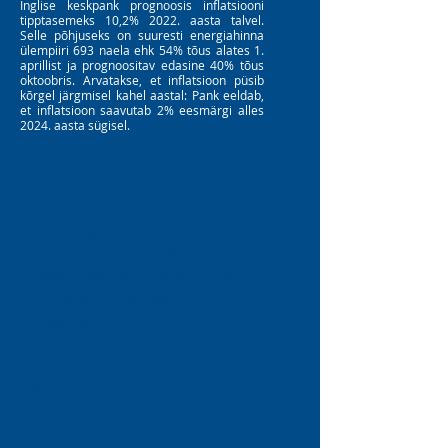
Inglise keskpank prognoosis inflatsiooni
tipptasemeks 10,2% 2022. aasta talvel.
Selle põhjuseks on suuresti energiahinna
ülempiiri 693 naela ehk 54% tõus alates 1.
aprillist ja prognoositav edasine 40% tõus
oktoobris. Arvatakse, et inflatsioon püsib
kõrgel järgmisel kahel aastal: Pank eeldab,
et inflatsioon saavutab 2% eesmärgi alles
2024. aasta sügisel.
Prioriteetsed võlad
Üürivõlgnevused
Hüpoteeklaenu võlgnevused või
tagatisega laenuvõlgnevused
Volikogu maksuvõlg
Gaasi või elektri arved
Telefoni või interneti arved
TV litsentsimaksed
Kohtu trahvid
Enammakstud
maksusoodustused