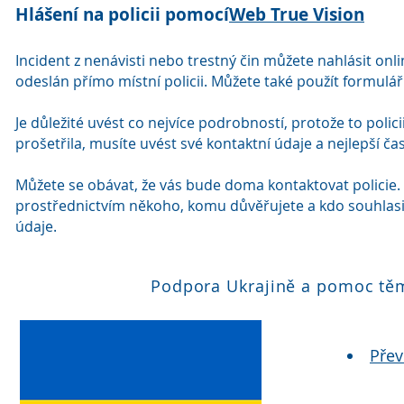
Hlášení na policii pomocí
Web True Vision
Incident z nenávisti nebo trestný čin můžete nahlásit onl
odeslán přímo místní policii. Můžete také použít formulář p
Je důležité uvést co nejvíce podrobností, protože to polici
prošetřila, musíte uvést své kontaktní údaje a nejlepší ča
Můžete se obávat, že vás bude doma kontaktovat policie.
prostřednictvím někoho, komu důvěřujete a kdo souhlasil
údaje.
Podpora Ukrajině a pomoc těm,
Přev