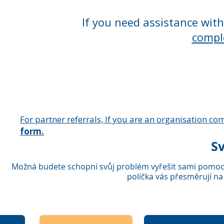
If you need assistance wit
compl
For partner referrals, If you are an organisation comp
form.
S
Možná budete schopni svůj problém vyřešit sami pomocí
políčka vás přesměrují na