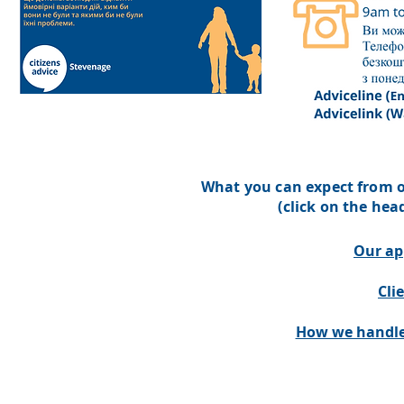
What you can expect from o
(click on the he
Our ap
Cli
How we handle