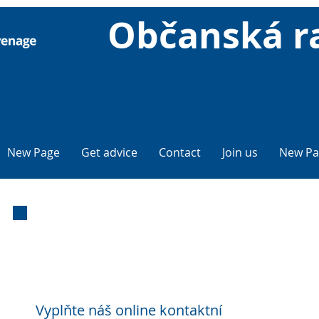
Občanská r
New Page
Get advice
Contact
Join us
New Pa
E-mailová
rada
Vyplňte náš online kontaktní