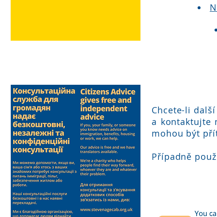
N
Chcete-li dalš
a kontaktujte 
mohou být pří
Případně použi