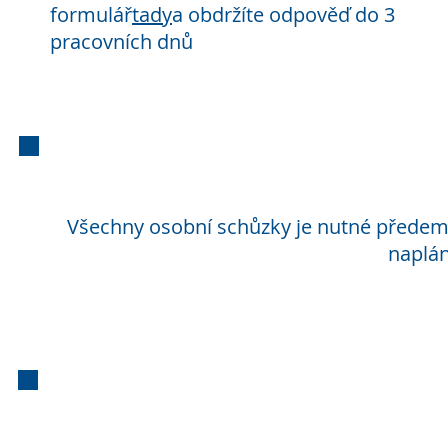
formulář
tady
a obdržíte odpověď do 3
pracovních dnů
Z o
Všechny osobní schůzky je nutné předem 
naplán
Z očí do očí