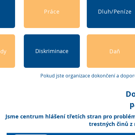
Práce
Dluh/Peníze
Diskriminace
udy
Daň
Pokud jste organizace
dokončení
a doporu
Do
p
Jsme centrum hlášení třetích stran pro problém
trestných činů z