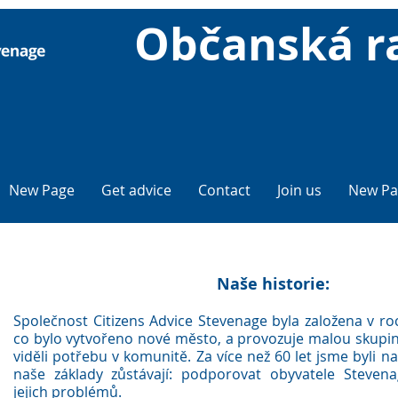
Občanská r
New Page
Get advice
Contact
Join us
New Pa
Naše historie:
Společnost Citizens Advice Stevenage byla založena v roc
co bylo vytvořeno nové město, a provozuje malou skupinu 
viděli potřebu v komunitě. Za více než 60 let jsme byli n
naše základy zůstávají: podporovat obyvatele Steven
jejich problémů.