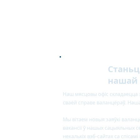
Станьц
нашай
Наш мясцовы офіс складаецца з
сваёй справе валанцёраў. Наш
Мы вітаем новыя заяўкі валанцё
вакансіі ў нашых сацыяльных се
некалькіх вэб-сайтах са спісамі