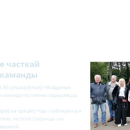
е часткай
 каманды
 30 супрацоўнікаў і 46 адданых
а каманда пастаянна пашыраецца.
раў на працягу года і публікуем усе
тках, на гэтай старонцы і на
 вакансій.