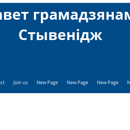
авет грамадзяна
Стывенідж
ct
Join us
New Page
New Page
New Page
N