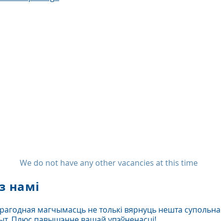
We do not have any other vacancies at this time
з намі
ерагодная магчымасць не толькі вярнуць нешта супольнас
ыт. Плюс павышэнне вашай упэўненасці!