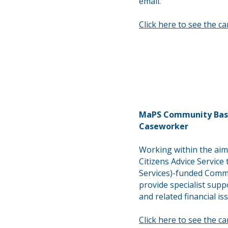
email.
Click here to see the c
MaPS Community Bas
Caseworker
Working within the aims
Citizens Advice Servic
Services)-funded Comm
provide
specialist supp
and
related
financial is
Click here to see the c