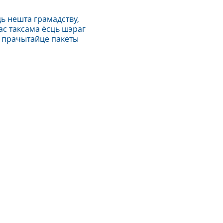
ь нешта грамадству,
ас таксама ёсць шэраг
 і прачытайце пакеты