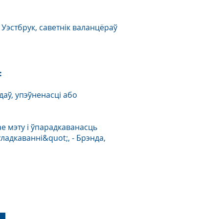
 Уэстбрук, саветнік валанцёраў
:
даў, упэўненасці або
ае мэту і ўпарадкаванасць
ладкаванні&quot;, - Брэнда,