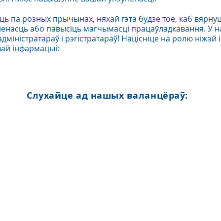
 па розных прычынах, няхай гэта будзе тое, каб вярнуц
ненасць або павысіць магчымасці працаўладкавання. У н
адміністратараў і рэгістратараў! Націсніце на ролю ніжэй
ай інфармацыі:
Слухайце ад нашых валанцёраў: