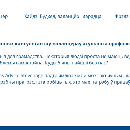
нцёр
Хайдзі Вудхед, валанцёр і дарадца
Фрэдзі
 нашых кансультантаў-валанцёраў агульнага профілю
жныя для грамадства. Некаторыя людзі проста не маюць ве
блемы самастойна. Куды б яны пайшлі без нас?
ens Advice Stevenage падтрымлівае мой мозг актыўным і д
рэбны прагрэс, гэта робіць тых, хто мае патрэбу ў працаў
Бланк заявы
валанцёра