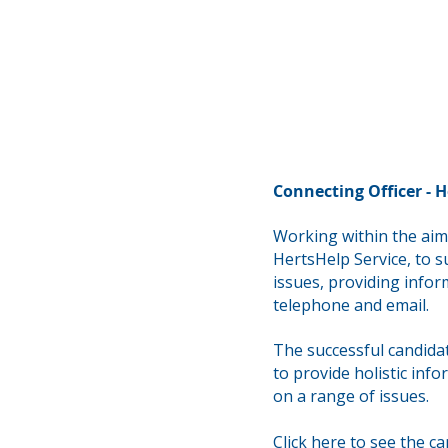
Connecting Officer - H
Working within the aims
HertsHelp Service, to s
issues,
providing infor
telephone and email.
The successful candidat
to provide holistic inf
on a range of issues.
Click here to see the c