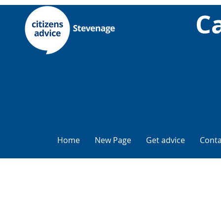
С
Home
New Page
Get advice
Conta