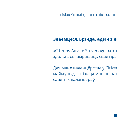
Іэн МакКормік, саветнік-вала
Знаёмцеся, Брэнда, адзін з
«Citizens Advice Stevenage ва
здольнасці вырашаць свае пра
Для мяне валанцёрства ў Citiz
майму тыдню, і хаця мне не пат
саветнік валанцёраў