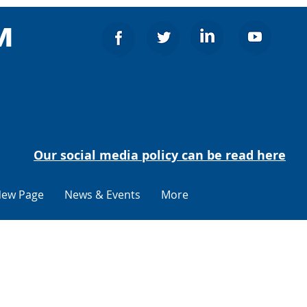
м
Our social media policy can be read here
ew Page
News & Events
More