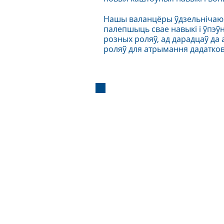
Нашы валанцёры ўдзельнічаюць
палепшыць свае навыкі і ўпэў
розных роляў, ад дарадцаў да 
роляў для атрымання дадатков