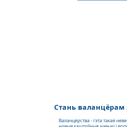
Стань валанцёрам 
Валанцёрства - гэта такая нев
новыя каштоўныя навыкі і воп