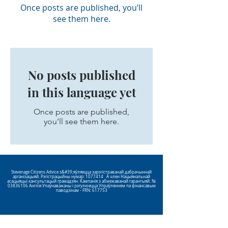
Once posts are published, you’ll
see them here.
No posts published
in this language yet
Once posts are published,
you’ll see them here.
Stevenage Citizens Advice з&#39;яўляецца зарэгістраванай дабрачыннай
арганізацыяй. Рэгістрацыйны нумар:
1077414
A член Нацыянальнай
асацыяцыі кансультацый грамадзян. Кампанія з абмежаванай гарантыяй. №
03836106
Англія Упаўнаважаны і рэгулюецца Упраўленнем па фінансавым
паводзінам - FRN: 617753