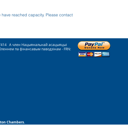
e have reached capacity. Please contact
077414 A член Нацыянальнай асацыяцыі
ўленнем па фінансавым паводзінам - FRN:
ston Chambers.