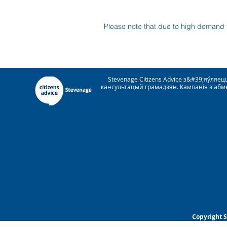
Please note that due to high demand 
Stevenage Citizens Advice з&#39;яўля
кансультацый грамадзян. Кампанія з абм
Copyright 