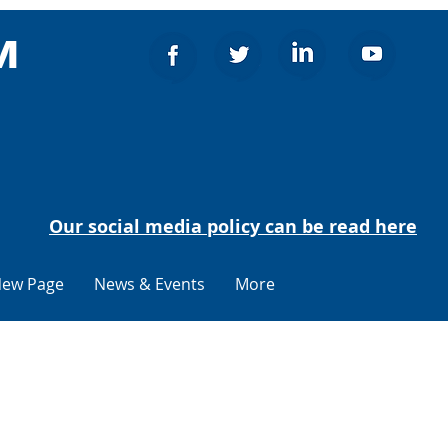
м
Our social media policy can be read here
ew Page
News & Events
More