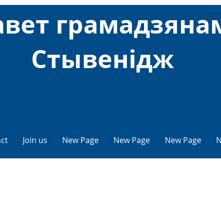
авет грамадзяна
Стывенідж
ct
Join us
New Page
New Page
New Page
N