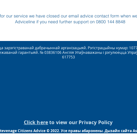
for our service we have closed our email advice contact form when w
Adviceline if you need further support on 0800 144 8848
ецца зарэгістраванай дабрачыннай арганізацыяй. Рэгістрацыйны нумар: 1
ежаванай гарантыяй. № 03836106 Англія Упаўнаважаны і рэгулюецца Упра
617753
Click here
to view our Privacy Policy
Stevenage Citizens Advice © 2022. Усе правы абаронены. Дызайн сайта A