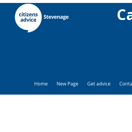
С
Home
New Page
Get advice
Conta