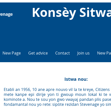
Konsèy Sitw
New Page
Get advice
Contact
Join us
New Pa
Istwa nou:
Etabli an 1956, 10 ane apre nouvo vil la te kreye, Citizen
mete kanpe epi dirije yon ti gwoup moun lokal ki te
kominote a. Nou te sou yon gwo vwayaj pandan plis pas
fondamantal nou yo rete: sipòte rezidan Stevenage yo s