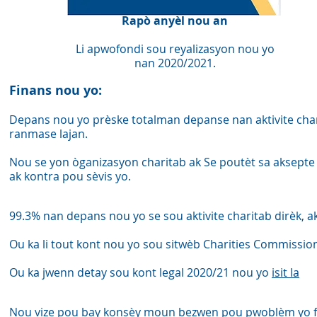
Rapò anyèl nou an
Li apwofondi sou reyalizasyon nou yo
nan 2020/2021.
Finans nou yo:
Depans nou yo prèske totalman depanse nan aktivite charit
ranmase lajan.
Nou se yon òganizasyon charitab ak Se poutèt sa aksept
ak kontra pou sèvis yo.
99.3% nan depans nou yo se sou aktivite charitab dirèk, a
Ou ka li tout kont nou yo sou sitwèb Charities Commissi
Ou ka jwenn detay sou kont legal 2020/21 nou yo
isit la
Nou vize pou bay konsèy moun bezwen pou pwoblèm yo fè fa