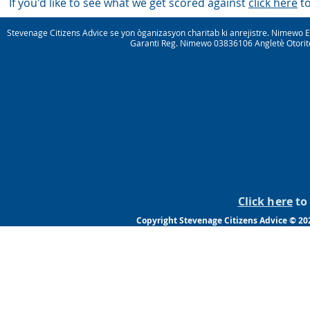
If you'd like to see what we get scored against
click here
to
Stevenage Citizens Advice se yon òganizasyon charitab ki anrejistre. Nimewo 
Garanti Reg. Nimewo 03836106 Angletè Otorite
Click here
to 
Copyright Stevenage Citizens Advice © 20