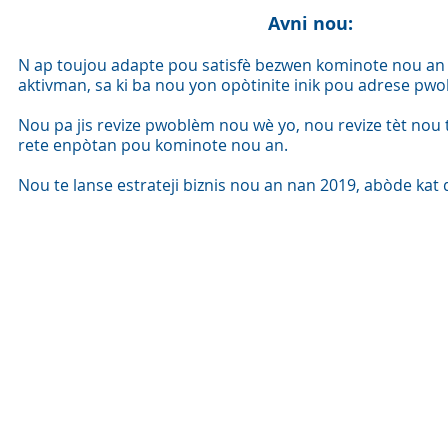
Avni nou:
N ap toujou adapte pou satisfè bezwen kominote nou an 
aktivman, sa ki ba nou yon opòtinite inik pou adrese pwo
Nou pa jis revize pwoblèm nou wè yo, nou revize tèt nou
rete enpòtan pou kominote nou an.
Nou te lanse estrateji biznis nou an nan 2019, abòde kat