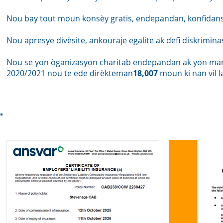
Nou bay tout moun konsèy gratis, endepandan, konfidansy
Nou apresye divèsite, ankouraje egalite ak defi diskrimina
Nou se yon òganizasyon charitab endepandan ak yon ma
2020/2021 nou te ede dirèkteman
18,007
moun ki nan vil l
Akredita