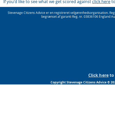
If you'd like to see what we get scored against
click here
to
Stevenage Citizens Advice er en registreret velgørenhedsorganisation. Re
begrænset af garanti Reg. nr. 03836106 England Aut
Click here
to 
Copyright Stevenage Citizens Advice © 20