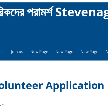
রিকদের পরামর্শ Stevena
ct
Join us
New Page
New Page
New Page
N
olunteer Application
e
*