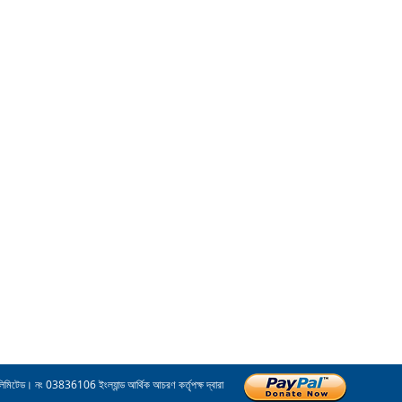
িমিটেড। নং 03836106 ইংল্যান্ড আর্থিক আচরণ কর্তৃপক্ষ দ্বারা