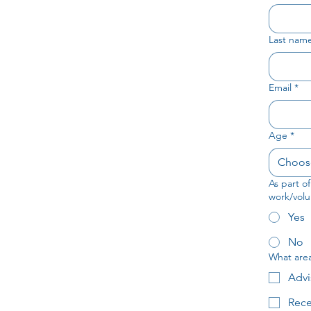
Last nam
Email
*
Age
*
Choos
As part o
work/volu
Yes
No
What area 
Advi
Rece