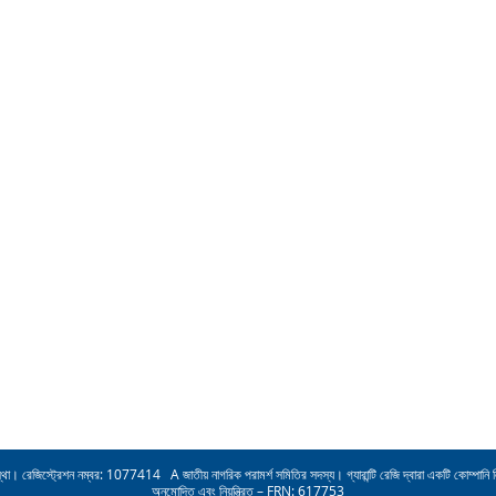
জিস্ট্রেশন নম্বর: 1077414 A জাতীয় নাগরিক পরামর্শ সমিতির সদস্য। গ্যারান্টি রেজি দ্বারা একটি কোম্পানি ল
অনুমোদিত এবং নিয়ন্ত্রিত – FRN: 617753