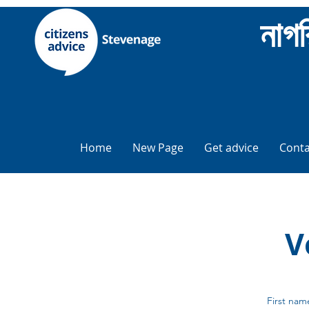
নাগ
Home
New Page
Get advice
Conta
V
First nam