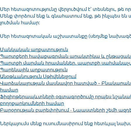
Մեր հետազոտությունը վերլուծվում է՝ տեսնելու, թե
Մենք փորձում ենք և գնահատում ենք, թե ինչպես են 
լուծման համար:
Մեր հետազոտական աշխատանքը (սեղմեք նախագծի վ
Մանկական աղքատություն
Պարտքերի հավաքագրման պրակտիկա և ընթացակ
Պարտքի մարման հրամաններ. պարտքի սահմանաչափ
Պարենային աղքատություն
Անօթևանություն Սթիվենեյջում
Վարձակալության մասնավոր հատված – Բնակարանա
համար
Ֆիզիոթերապևտների օգտագործումը որպես նշանա
բողոքարկումների համար
Բարօրության բարեփոխում - Նպաստների շեմի ազդե
Ներկայումս մենք ուսումնասիրում ենք հետևյալ նախ