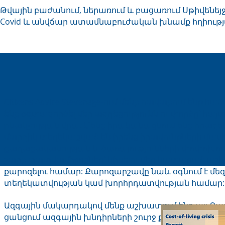
Թվային բաժանում, ներառում և բացառում Սթիվենեյջ
Covid և անվճար ատամնաբուժական խնամք հղիությ
Citizens Advice Stevenage-ում մենք հավաքում ենք
ենք օգտագործել մեր ազդեցությունն ու փորձը՝ հայտ
բնակչության վրա: Մենք իրականացնում ենք իրազ
մարդիկ տեղեկացված են իրենց իրավունքների մասի
քաղաքականության և ծառայությունների փոփոխութ
շարք լրատվամիջոցներ՝ կիսելու մեր կատարած ա
քարոզելու համար: Քարոզարշավը նաև օգնում է մեզ 
տեղեկատվության կամ խորհրդատվության համար:
Ազգային մակարդակով մենք աշխատում ենք այլ Ք
ցանցում ազգային խնդիրների շուրջ քարոզարշավ 