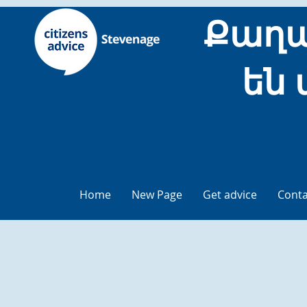
Քաղա
են 
Home
New Page
Get advice
Conta