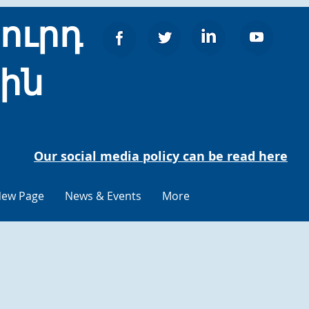
ուրդ
ջին
Our social media policy can be read here
ew Page
News & Events
More