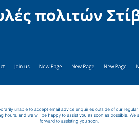
λές πολιτών Στί
ct
Join us
New Page
New Page
New Page
N
orarily unable to accept email advice enquiries outside of our regular
ng hours, and we will be happy to assist you as soon as possible. We
forward to assisting you soon.