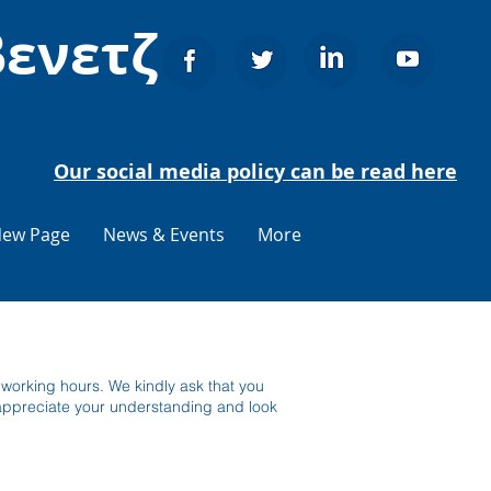
βενετζ
Our social media policy can be read here
ew Page
News & Events
More
 working hours. We kindly ask that you
 appreciate your understanding and look