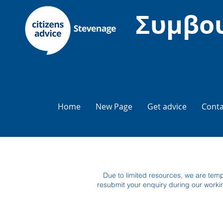
Συμβου
Home
New Page
Get advice
Conta
Due to limited resources, we are temp
resubmit your enquiry during our worki