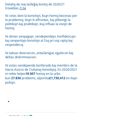
Detaloj de niaj laŭleĝaj kontoj de 2020/21
troveblas
ĉi tie
Ni celas doni la konsilojn, kiujn homoj bezonas por
la problemoj, kiujn ili alfrontas, kaj plibonigi la
politikojn kaj praktikojn, kiuj influas la vivojn de
homoj.
Ni donas senpagajn, sendependajn, konfidencajn
kaj senpartiajn konsilojn al ĉiuj pri siaj rajtoj kaj
respondecoj.
Ni taksas diversecon, antaŭenigas egalecon kaj
defias diskriminacion.
Ni estas sendependa bonfarado kaj membro de la
Nacia Asocio de Civitanaj Konsilejoj. En 2020/2021
ni rekte helpis
18 007
homoj en la urbo
kun
27.830
problems, alportita
£1,730,412
en iliajn
poŝojn.
Akreditoj kaj Laŭleĝecoj