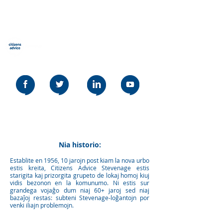
Civitana Konsilo Stevenage
Our social media policy can be read
here
Nia historio:
Establite en 1956, 10 jarojn post kiam la nova urbo
estis kreita, Citizens Advice Stevenage estis
starigita kaj prizorgita grupeto de lokaj homoj kiuj
vidis bezonon en la komunumo. Ni estis sur
grandega vojaĝo dum niaj 60+ jaroj sed niaj
bazaĵoj restas: subteni Stevenage-loĝantojn por
venki iliajn problemojn.