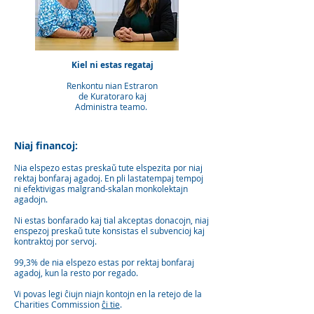
Kiel ni estas regataj
Renkontu nian Estraron
de Kuratoraro kaj
Administra teamo.
Niaj financoj:
Nia elspezo estas preskaŭ tute elspezita por niaj
rektaj bonfaraj agadoj. En pli lastatempaj tempoj
ni efektivigas malgrand-skalan monkolektajn
agadojn.
Ni estas bonfarado kaj tial akceptas donacojn, niaj
enspezoj preskaŭ tute konsistas el subvencioj kaj
kontraktoj por servoj.
99,3% de nia elspezo estas por rektaj bonfaraj
agadoj, kun la resto por regado.
Vi povas legi ĉiujn niajn kontojn en la retejo de la
Charities Commission
ĉi tie
.