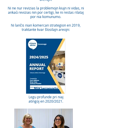
Ni ne nur revizias la problemojn kiujn ni vidas, ni
ankaŭ revizias nin por certigi, ke ni restas rilataj
por nia komunumo.
Ni lanĉis nian komercan strategion en 2019,
traktante kvar ŝlosilajn areojn:
Nia jarraporto
Legu profunde pri niaj
atingoj en 2020/2021.