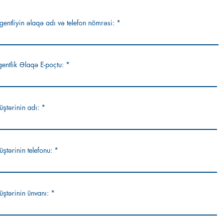
gentliyin əlaqə adı və telefon nömrəsi:
entlik Əlaqə E-poçtu:
ştərinin adı:
ştərinin telefonu:
ştərinin ünvanı: