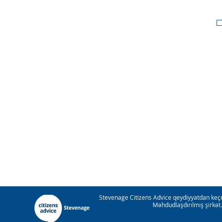
Stevenage Citizens Advice qeydiyyatdan keçm
Məhdudlaşdırılmış şirkət.