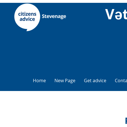
Və
Home
New Page
Get advice
Conta