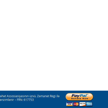
əhət Assosiasiyasının üzvü. Zəmanət Regi ilə
tənzimlənir – FRN: 617753