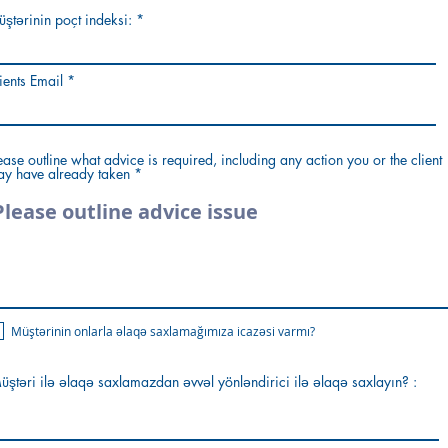
ştərinin poçt indeksi:
ients Email
ease outline what advice is required, including any action you or the client
y have already taken
Müştərinin onlarla əlaqə saxlamağımıza icazəsi varmı?
üştəri ilə əlaqə saxlamazdan əvvəl yönləndirici ilə əlaqə saxlayın? :