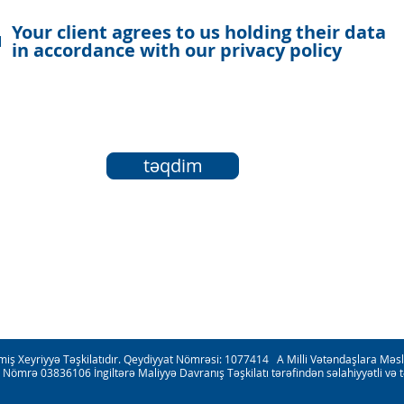
Your client agrees to us holding their data
in accordance with our privacy policy
təqdim
iş Xeyriyyə Təşkilatıdır. Qeydiyyat Nömrəsi: 1077414 A Milli Vətəndaşlara Məsl
 Nömrə 03836106 İngiltərə Maliyyə Davranış Təşkilatı tərəfindən səlahiyyətli və 