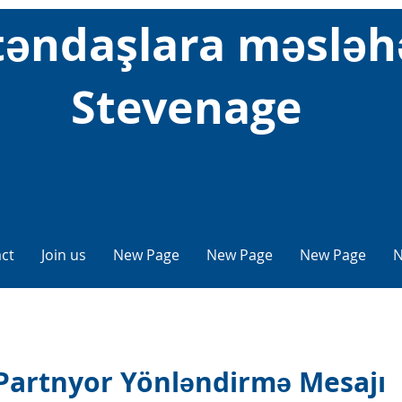
təndaşlara məsləh
Stevenage
ct
Join us
New Page
New Page
New Page
N
Partnyor Yönləndirmə Mesajı